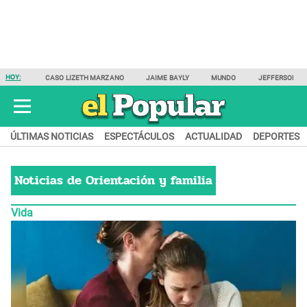
HOY:
CASO LIZETH MARZANO
JAIME BAYLY
MUNDO
JEFFERSON F
ÚLTIMAS NOTICIAS
ESPECTÁCULOS
ACTUALIDAD
DEPORTES
Noticias de
Orientación y familia
Vida