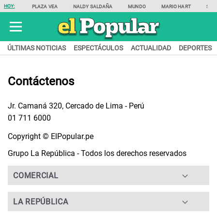
HOY:
PLAZA VEA
NALDY SALDAÑA
MUNDO
MARIO HART
SAM
ÚLTIMAS NOTICIAS
ESPECTÁCULOS
ACTUALIDAD
DEPORTES
Contáctenos
Jr. Camaná 320, Cercado de Lima - Perú
01 711 6000
Copyright © ElPopular.pe
Grupo La República - Todos los derechos reservados
COMERCIAL
LA REPÚBLICA
Jennifer Sernaque
Jefe Comercial