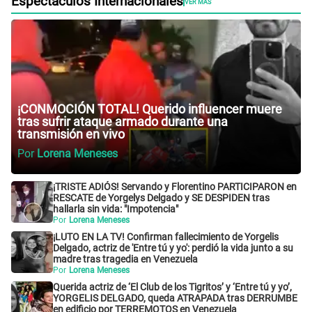
Espectáculos Internacionales
VER MÁS
¡CONMOCIÓN TOTAL! Querido influencer muere
tras sufrir ataque armado durante una
transmisión en vivo
Por
Lorena Meneses
¡TRISTE ADIÓS! Servando y Florentino PARTICIPARON en
RESCATE de Yorgelys Delgado y SE DESPIDEN tras
hallarla sin vida: "Impotencia"
Por
Lorena Meneses
¡LUTO EN LA TV! Confirman fallecimiento de Yorgelis
Delgado, actriz de 'Entre tú y yo': perdió la vida junto a su
madre tras tragedia en Venezuela
Por
Lorena Meneses
Querida actriz de ‘El Club de los Tigritos’ y ‘Entre tú y yo’,
YORGELIS DELGADO, queda ATRAPADA tras DERRUMBE
en edificio por TERREMOTOS en Venezuela