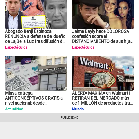
Abogado Benji Espinoza
Jaime Bayly hace DOLOROSA
RENUNCIA a defensa del dueño
confesión sobre el
de La Bella Luz tras difusión de
DISTANCIAMIENTO de sus hijas
POLÉMICO audio
mayores: "Son más felices lejos
Espectáculos
Espectáculos
de mí..."
Minsa entrega
ALERTA MÁXIMA en Walmart |
ANTICONCEPTIVOS GRATIS a
RETIRAN DEL MERCADO más
nivel nacional: desde
de 1 MILLÓN de productos tras
preservativos, implantes y DIU
causar HERIDAS GRAVES en
Actualidad
Mundo
hasta esta FECHA
usuarios