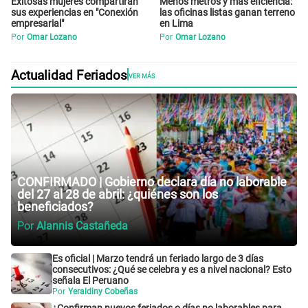
Exitosas mujeres compartirán
Menos metros y más eficiencia:
sus experiencias en "Conexión
las oficinas listas ganan terreno
empresarial"
en Lima
Por
Omar Lozano
Por
Omar Lozano
Actualidad Feriados
VER MÁS
CONFIRMADO | Gobierno declara día no laborable
del 27 al 28 de abril: ¿quiénes son los
beneficiados?
Por
Alannis Castañeda
Es oficial | Marzo tendrá un feriado largo de 3 días
consecutivos: ¿Qué se celebra y es a nivel nacional? Esto
señala El Peruano
Por
Yeraldiny Cobeñas
¿Confirman nuevos feriados o días no laborables para