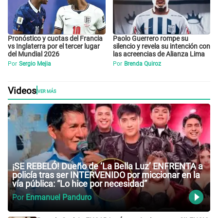
Pronóstico y cuotas del Francia
Paolo Guerrero rompe su
vs Inglaterra por el tercer lugar
silencio y revela su intención con
del Mundial 2026
las acreencias de Alianza Lima
Por
Sergio Mejia
Por
Brenda Quiroz
Videos
VER MÁS
¡SE REBELÓ! Dueño de ‘La Bella Luz’ ENFRENTA a
policía tras ser INTERVENIDO por miccionar en la
vía pública: “Lo hice por necesidad”
Por
Enmanuel Panduro