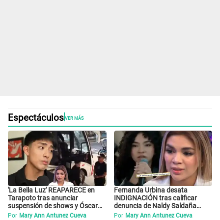
Espectáculos
VER MÁS
'La Bella Luz' REAPARECE en
Fernanda Urbina desata
Tarapoto tras anunciar
INDIGNACIÓN tras calificar
suspensión de shows y Óscar
denuncia de Naldy Saldaña
Junior se JUSTIFICA: "Por un
como 'acto bochornoso': "No es
Por
Mary Ann Antunez Cueva
Por
Mary Ann Antunez Cueva