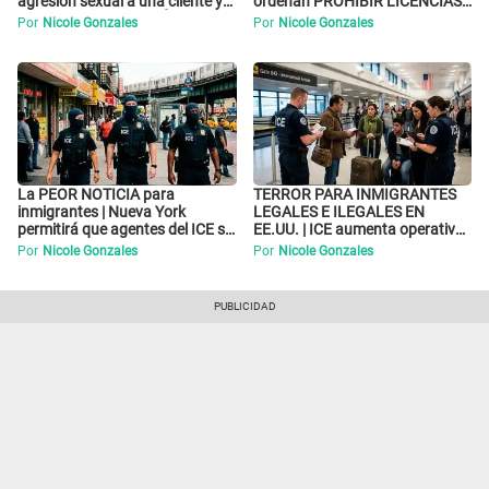
agresión sexual a una cliente y
ordenan PROHIBIR LICENCIAS
su respuesta INDIGNÓ A TODOS
a quienes no presenten ESTE
Por
Nicole Gonzales
Por
Nicole Gonzales
DOCUMENTO
La PEOR NOTICIA para
TERROR PARA INMIGRANTES
inmigrantes | Nueva York
LEGALES E ILEGALES EN
permitirá que agentes del ICE si
EE.UU. | ICE aumenta operativos
puedan CUBRIRSE EL ROSTRO
y arrestos a extranjeros en
Por
Nicole Gonzales
Por
Nicole Gonzales
aeropuertos