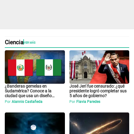
Ciencia
VER MÁS
¿Banderas gemelas en
José Jerí fue censurado: ¿qué
Sudamérica? Conoce a la
presidente logró completar sus
ciudad que usa un diseño
5 años de gobierno?
IDÉNTICO al de Perú desde hace
Por
Alannis Castañeda
Por
Flavia Paredes
décadas