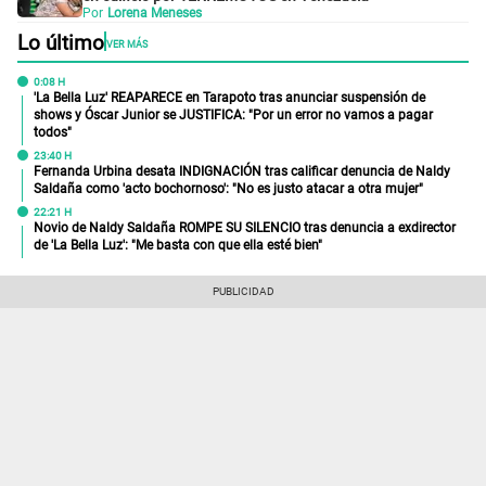
Por
Lorena Meneses
Lo último
VER MÁS
0:08 H
'La Bella Luz' REAPARECE en Tarapoto tras anunciar suspensión de
shows y Óscar Junior se JUSTIFICA: "Por un error no vamos a pagar
todos"
23:40 H
Fernanda Urbina desata INDIGNACIÓN tras calificar denuncia de Naldy
Saldaña como 'acto bochornoso': "No es justo atacar a otra mujer"
22:21 H
Novio de Naldy Saldaña ROMPE SU SILENCIO tras denuncia a exdirector
de 'La Bella Luz': "Me basta con que ella esté bien"