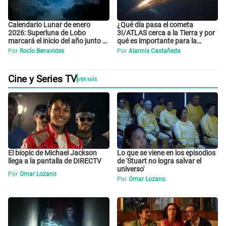
Calendario Lunar de enero
¿Qué día pasa el cometa
2026: Superluna de Lobo
3I/ATLAS cerca a la Tierra y por
marcará el inicio del año junto a
qué es importante para la
lluvias de meteoros
ciencia?
Por
Rocío Benavides
Por
Alannis Castañeda
Cine y Series TV
VER MÁS
El biopic de Michael Jackson
Lo que se viene en los episodios
llega a la pantalla de DIRECTV
de 'Stuart no logra salvar el
universo'
Por
Omar Lozano
Por
Omar Lozano