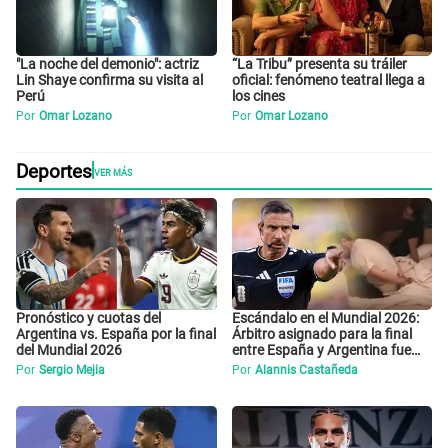
"La noche del demonio": actriz
“La Tribu” presenta su tráiler
Lin Shaye confirma su visita al
oficial: fenómeno teatral llega a
Perú
los cines
Por
Omar Lozano
Por
Omar Lozano
Deportes
VER MÁS
Pronóstico y cuotas del
Escándalo en el Mundial 2026:
Argentina vs. España por la final
Árbitro asignado para la final
del Mundial 2026
entre España y Argentina fue
DETENIDO por tráfico de armas
Por
Sergio Mejia
Por
Alannis Castañeda
y narcotráfico