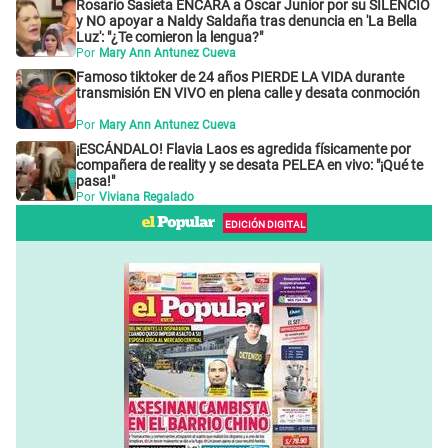
Rosario Sasieta ENCARA a Óscar Junior por su SILENCIO
y NO apoyar a Naldy Saldaña tras denuncia en 'La Bella
Luz': "¿Te comieron la lengua?"
Por
Mary Ann Antunez Cueva
Famoso tiktoker de 24 años PIERDE LA VIDA durante
transmisión EN VIVO en plena calle y desata conmoción
Por
Mary Ann Antunez Cueva
¡ESCÁNDALO! Flavia Laos es agredida físicamente por
compañera de reality y se desata PELEA en vivo: "¡Qué te
pasa!"
Por
Viviana Regalado
EDICIÓN DIGITAL