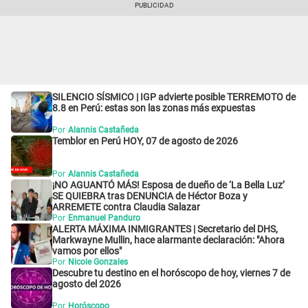
SILENCIO SÍSMICO | IGP advierte posible TERREMOTO de
8.8 en Perú: estas son las zonas más expuestas
Por
Alannis Castañeda
Temblor en Perú HOY, 07 de agosto de 2026
Por
Alannis Castañeda
¡NO AGUANTÓ MÁS! Esposa de dueño de ‘La Bella Luz’
SE QUIEBRA tras DENUNCIA de Héctor Boza y
ARREMETE contra Claudia Salazar
Por
Enmanuel Panduro
ALERTA MÁXIMA INMIGRANTES | Secretario del DHS,
Markwayne Mullin, hace alarmante declaración: "Ahora
vamos por ellos"
Por
Nicole Gonzales
Descubre tu destino en el horóscopo de hoy, viernes 7 de
agosto del 2026
Por
Horóscopo