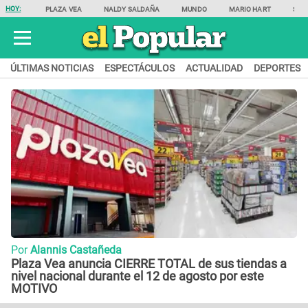
HOY:
PLAZA VEA
NALDY SALDAÑA
MUNDO
MARIO HART
SAM
ÚLTIMAS NOTICIAS
ESPECTÁCULOS
ACTUALIDAD
DEPORTES
Por
Alannis Castañeda
Plaza Vea anuncia CIERRE TOTAL de sus tiendas a
nivel nacional durante el 12 de agosto por este
MOTIVO