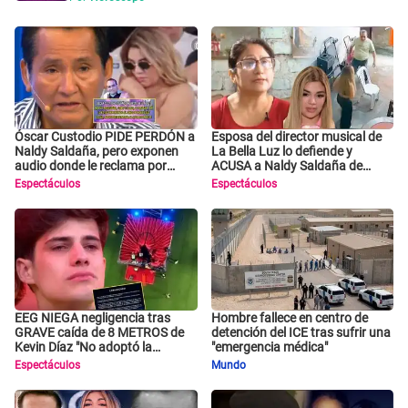
Óscar Custodio PIDE PERDÓN a
Esposa del director musical de
Naldy Saldaña, pero exponen
La Bella Luz lo defiende y
audio donde le reclama por
ACUSA a Naldy Saldaña de
VIDEOS
tener una relación con él y otros
Espectáculos
Espectáculos
integrantes
EEG NIEGA negligencia tras
Hombre fallece en centro de
GRAVE caída de 8 METROS de
detención del ICE tras sufrir una
Kevin Díaz "No adoptó la
"emergencia médica"
postura correcta"
Espectáculos
Mundo