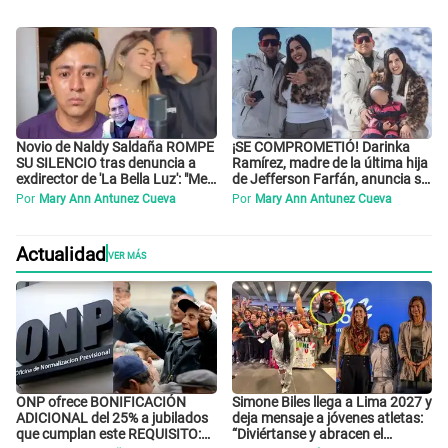
error no vamos a pagar todos"
justo atacar a otra mujer"
Novio de Naldy Saldaña ROMPE
¡SE COMPROMETIÓ! Darinka
SU SILENCIO tras denuncia a
Ramírez, madre de la última hija
exdirector de 'La Bella Luz': "Me
de Jefferson Farfán, anuncia su
basta con que ella esté bien"
compromiso: "Sí, para siempre"
Por
Mary Ann Antunez Cueva
Por
Mary Ann Antunez Cueva
Actualidad
VER MÁS
ONP ofrece BONIFICACIÓN
Simone Biles llega a Lima 2027 y
ADICIONAL del 25% a jubilados
deja mensaje a jóvenes atletas:
que cumplan este REQUISITO:
“Diviértanse y abracen el