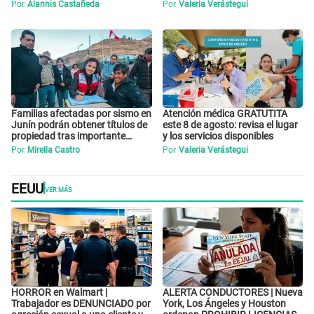
revisa si accedes aquí
camino”
Por
Alannis Castañeda
Por
Valeria Verástegui
Familias afectadas por sismo en
Atención médica GRATUTITA
Junín podrán obtener títulos de
este 8 de agosto: revisa el lugar
propiedad tras importante
y los servicios disponibles
acuerdo de Cofopri
Por
Mirella Castro
Por
Valeria Verástegui
EEUU
VER MÁS
HORROR en Walmart |
ALERTA CONDUCTORES | Nueva
Trabajador es DENUNCIADO por
York, Los Ángeles y Houston