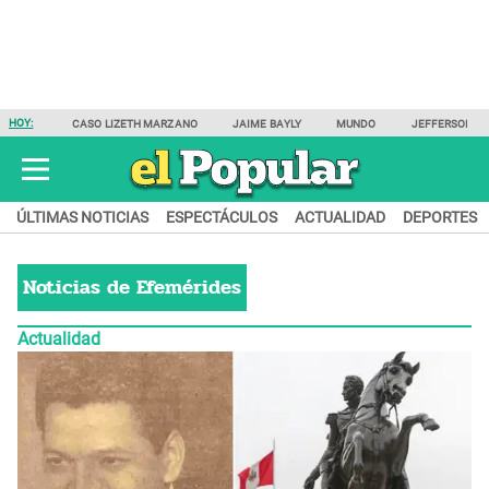
HOY:
CASO LIZETH MARZANO
JAIME BAYLY
MUNDO
JEFFERSON F
ÚLTIMAS NOTICIAS
ESPECTÁCULOS
ACTUALIDAD
DEPORTES
Noticias de
Efemérides
Actualidad