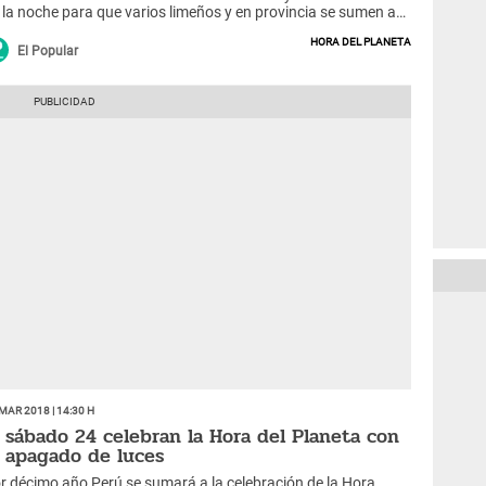
 la noche para que varios limeños y en provincia se sumen a
ta iniciativa contra el cambio climático.
Hora del Planeta
El Popular
Mar 2018 | 14:30 h
l sábado 24 celebran la Hora del Planeta con
l apagado de luces
r décimo año Perú se sumará a la celebración de la Hora