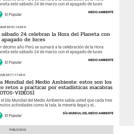
aneta este sábado 24 de marzo con el apagado de luces
Medio ambiente
El Popular
Mar 2018 | 14:30 h
l sábado 24 celebran la Hora del Planeta con
l apagado de luces
r décimo año Perú se sumará a la celebración de la Hora
aneta este sábado 24 de marzo con el apagado de luces
Medio ambiente
El Popular
Jun 2017 | 17:45 h
ia Mundial del Medio Ambiente: estos son los
co retos a practicar por estadísticas macabras
FOTOS-VIDEOS]
 el Día Mundial del Medio Ambiente sabía usted que cada tres
nutos actividades como la tala, la minería ilegal y el
ronegocio indiscriminado acaban con una hectárea de
Día Mundial del Medio Ambiente
estra Amazonía. Que en el año 2025 en el mar habrá habrá
El Popular
s basura que peces. Por ello estos son los eco retos que
ted debe practicar.