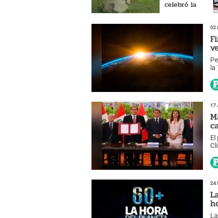
celebró la
Hora del
Planeta
02 
F
v
Pe
la
17 
M
c
El
Cl
fr
24 
L
h
La