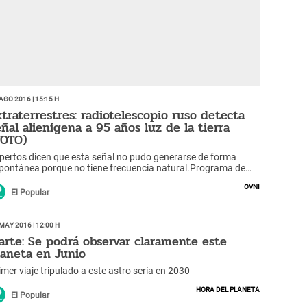
Ago 2016 | 15:15 h
xtraterrestres: radiotelescopio ruso detecta
eñal alienígena a 95 años luz de la tierra
FOTO)
pertos dicen que esta señal no pudo generarse de forma
pontánea porque no tiene frecuencia natural.Programa de
squeda inteligenete nortamericano (SETI) ha tomado en
OVNI
enta este evento
El Popular
May 2016 | 12:00 h
arte: Se podrá observar claramente este
laneta en Junio
imer viaje tripulado a este astro sería en 2030
Hora del Planeta
El Popular