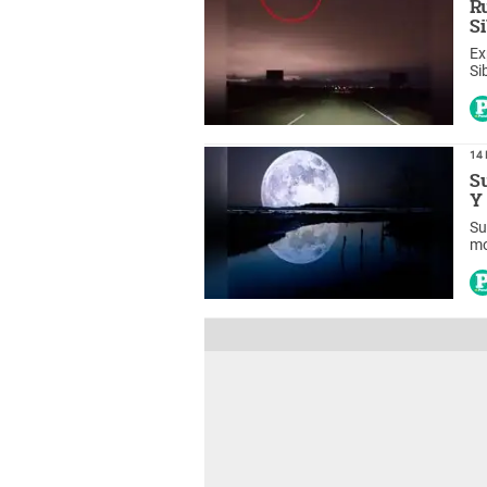
R
S
Ex
Si
po
14 
S
Y
Su
mo
pa