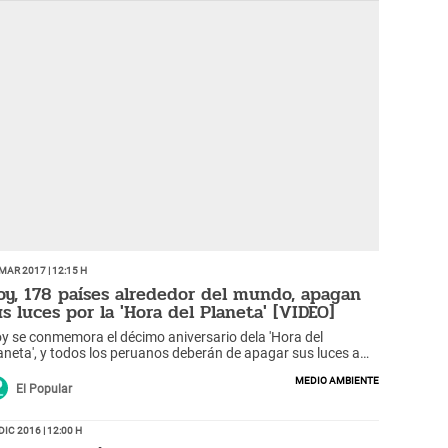
Mar 2017 | 12:15 h
oy, 178 países alrededor del mundo, apagan
us luces por la 'Hora del Planeta' [VIDEO]
y se conmemora el décimo aniversario dela 'Hora del
aneta', y todos los peruanos deberán de apagar sus luces a
rtir de las 8:30 de la noche.
Medio ambiente
El Popular
Dic 2016 | 12:00 h