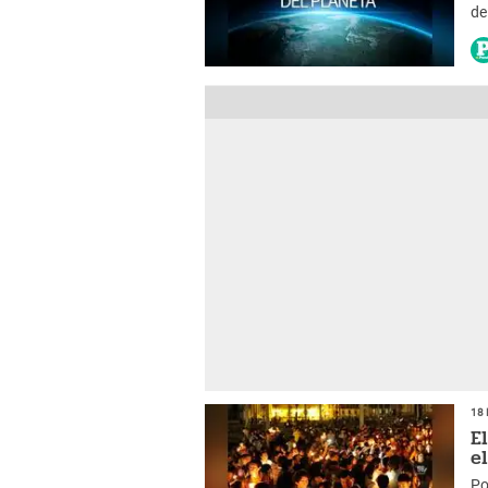
de
es
18 
E
e
Po