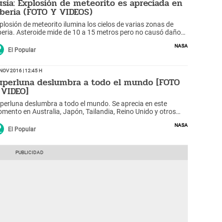
usia: Explosión de meteorito es apreciada en
iberia (FOTO Y VIDEOS)
plosión de meteorito ilumina los cielos de varias zonas de
beria. Asteroide mide de 10 a 15 metros pero no causó daños
rque explotó en la atmósfera
NASA
El Popular
Nov 2016 | 12:45 h
uperluna deslumbra a todo el mundo [FOTO
 VIDEO]
perluna deslumbra a todo el mundo. Se aprecia en este
mento en Australia, Japón, Tailandia, Reino Unido y otros
íses de Europa
NASA
El Popular