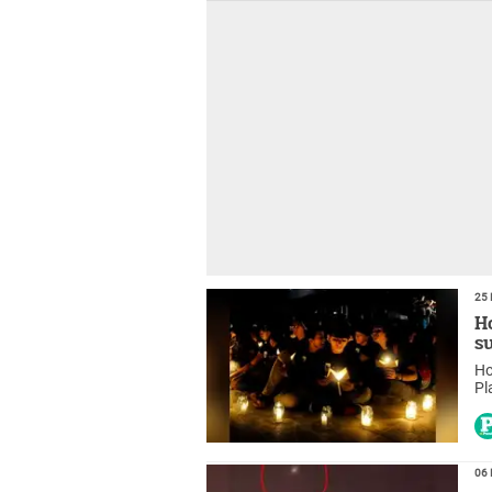
25 
H
s
Ho
Pl
pa
06 