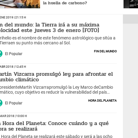
la huella de carbono?
Ene 2019 | 21:15 h
in del mundo: la Tierra irá a su máxima
elocidad este jueves 3 de enero [FOTO]
rihelio es el nombre de este fenómeno astrológico que sitúa a
 Tierraen su punto más cercano al Sol.
Fin del mundo
El Popular
Abr 2018 | 12:45 h
artín Vizcarra promulgó ley para afrontar el
ambio climático
 presidenteMartín Vizcarrapromulgó la Ley Marco deCambio
imático, cuyo objetivo es reducir la vulnerabilidad del país
ente a dicho fenómeno mundial.
Hora del Planeta
El Popular
Mar 2018 | 10:00 h
a Hora del Planeta: Conoce cuándo y a qué
ora se realizará
 Hora del Planeta se realizará este sábado y será a las ocho