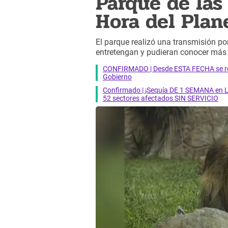
Parque de las
Hora del Plan
El parque realizó una transmisión p
entretengan y pudieran conocer más 
CONFIRMADO | Desde ESTA FECHA se reab
Gobierno
Confirmado | ¡Sequía DE 1 SEMANA en Li
52 sectores afectados SIN SERVICIO