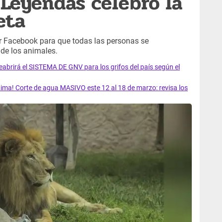
 Leyendas celebró la
eta
or Facebook para que todas las personas se
de los animales.
rirá el SISTEMA DE GNV para los grifos del país según el
ma! Corte de agua MASIVO este 12 al 18 de marzo: revisa los