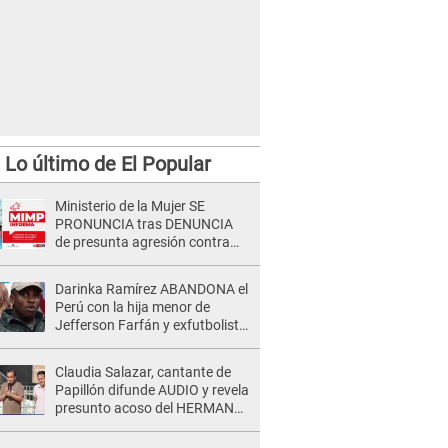
Lo último de El Popular
Ministerio de la Mujer SE
PRONUNCIA tras DENUNCIA
de presunta agresión contra
niño con autismo en Surco
Darinka Ramírez ABANDONA el
Perú con la hija menor de
Jefferson Farfán y exfutbolista
REACCIONA: "A ti que..."
Claudia Salazar, cantante de
Papillón difunde AUDIO y revela
presunto acoso del HERMANO
del director musical de La Bella
Luz: "Me quedé asustada, en