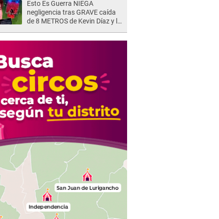
Esto Es Guerra NIEGA
shock"
negligencia tras GRAVE caída
de 8 METROS de Kevin Díaz y lo
SEÑALAN: "No adoptó la
postura correcta"