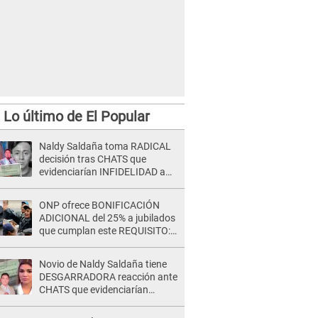
Lo último de El Popular
Naldy Saldaña toma RADICAL
decisión tras CHATS que
evidenciarían INFIDELIDAD a
su novio con animador de 'La
Bella Luz': "Un día..."
ONP ofrece BONIFICACIÓN
ADICIONAL del 25% a jubilados
que cumplan este REQUISITO:
revisa si accedes aquí
Novio de Naldy Saldaña tiene
DESGARRADORA reacción ante
CHATS que evidenciarían
INFIDELIDAD con animador de
'La Bella Luz': "Se puso..."