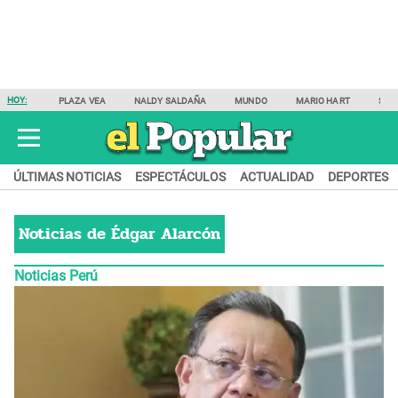
HOY:
PLAZA VEA
NALDY SALDAÑA
MUNDO
MARIO HART
SAM
ÚLTIMAS NOTICIAS
ESPECTÁCULOS
ACTUALIDAD
DEPORTES
Noticias de
Édgar Alarcón
Noticias Perú