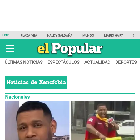
HOY:
PLAZA VEA
NALDY SALDAÑA
MUNDO
MARIO HART
SAM
ÚLTIMAS NOTICIAS
ESPECTÁCULOS
ACTUALIDAD
DEPORTES
Noticias de
Xenofobia
Nacionales