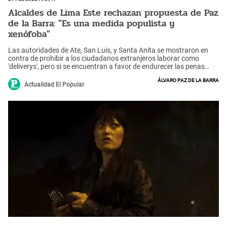
Alcaldes de Lima Este rechazan propuesta de Paz
de la Barra: "Es una medida populista y
xenófoba"
Las autoridades de Ate, San Luis, y Santa Anita se mostraron en
contra de prohibir a los ciudadanos extranjeros laborar como
'deliverys', pero si se encuentran a favor de endurecer las penas
para quienes comentan delitos en moto.
Álvaro Paz de la Barra
Actualidad El Popular