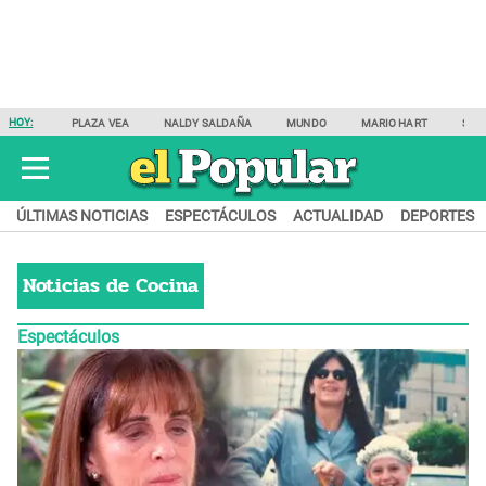
HOY:
PLAZA VEA
NALDY SALDAÑA
MUNDO
MARIO HART
SAM
ÚLTIMAS NOTICIAS
ESPECTÁCULOS
ACTUALIDAD
DEPORTES
Noticias de
Cocina
Espectáculos