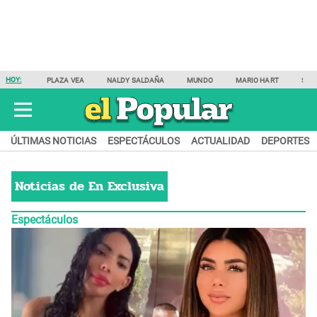
HOY:
PLAZA VEA
NALDY SALDAÑA
MUNDO
MARIO HART
SAM
ÚLTIMAS NOTICIAS
ESPECTÁCULOS
ACTUALIDAD
DEPORTES
Noticias de
En Exclusiva
Espectáculos