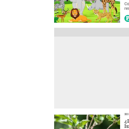
Co
re
30 
¿
I