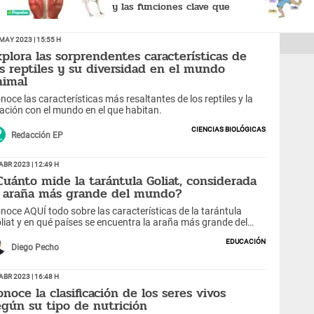
y las funciones clave que
desempeña
May 2023 | 15:55 h
xplora las sorprendentes características de
os reptiles y su diversidad en el mundo
nimal
noce las características más resaltantes de los reptiles y la
lación con el mundo en el que habitan.
Ciencias biológicas
Redacción EP
Abr 2023 | 12:49 h
Cuánto mide la tarántula Goliat, considerada
a araña más grande del mundo?
noce AQUÍ todo sobre las características de la tarántula
liat y en qué países se encuentra la araña más grande del
undo.
Educación
Diego Pecho
Abr 2023 | 16:48 h
onoce la clasificación de los seres vivos
egún su tipo de nutrición