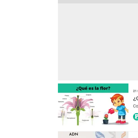
21 
¿
Co