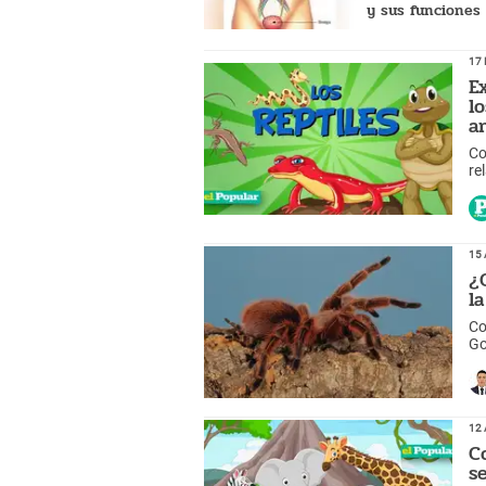
y sus funciones
en el cuerpo
humano?
17 
E
l
a
Co
re
15 
¿
l
Co
Go
m
12 
C
s