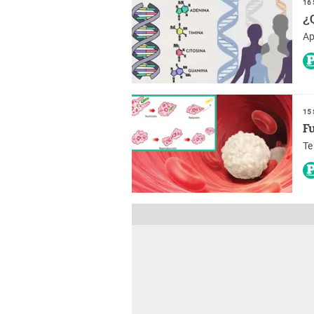
16 
¿
Ap
15 
F
Te