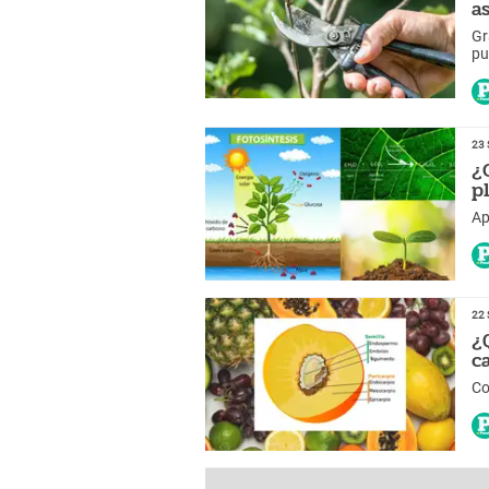
a
Gr
pu
oí
so
23 
¿
p
Ap
22 
¿
c
Co