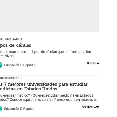
Sep 2022 | 14:00 h
ipos de células
noce más sobre los tipos de células que conforman a los
res vivos.
Biología
Educación El Popular
Jul 2022 | 20:17 h
as 7 mejores universidades para estudiar
edicina en Estados Unidos
uieres ser médico? ¿Quieres estudiar medicina en Estados
idos? Conoce aquí cuáles son las 7 mejores universidades a
s que podrías aplicar y lograr tus sueños.
Universidad
Educación El Popular