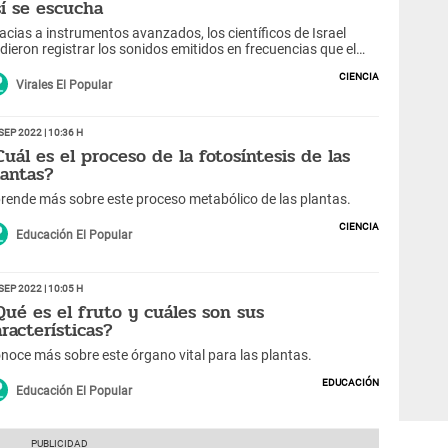
sí se escucha
acias a instrumentos avanzados, los científicos de Israel
dieron registrar los sonidos emitidos en frecuencias que el
do no puede captar. Investigación sorprende en redes
Ciencia
ciales.
Virales El Popular
Sep 2022 | 10:36 h
Cuál es el proceso de la fotosíntesis de las
lantas?
rende más sobre este proceso metabólico de las plantas.
Ciencia
Educación El Popular
Sep 2022 | 10:05 h
Qué es el fruto y cuáles son sus
aracterísticas?
noce más sobre este órgano vital para las plantas.
Educación
Educación El Popular