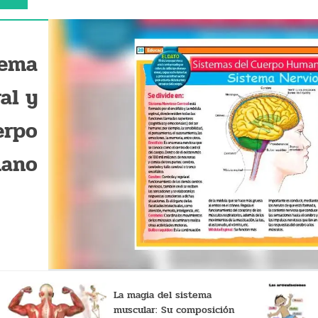
tema
al y
erpo
ano
La magia del sistema
muscular: Su composición