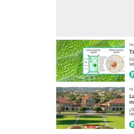
14 
T
Co
se
12 
L
m
¿Q
Un
la