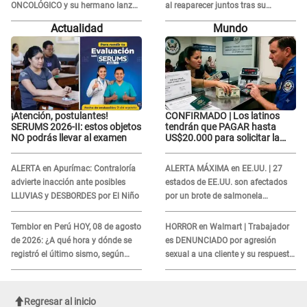
ONCOLÓGICO y su hermano lanza
al reaparecer juntos tras su
DESGARRADOR mensaje: "Hoy fue
DOLOROSA separación: “Que
Actualidad
Mundo
la última..."
siempre...”
¡Atención, postulantes!
CONFIRMADO | Los latinos
SERUMS 2026-II: estos objetos
tendrán que PAGAR hasta
NO podrás llevar al examen
US$20.000 para solicitar la
visa: ¿Perú está incluido?
ALERTA en Apurímac: Contraloría
ALERTA MÁXIMA en EE.UU. | 27
advierte inacción ante posibles
estados de EE.UU. son afectados
LLUVIAS y DESBORDES por El Niño
por un brote de salmonela
relacionado a un producto MUY
UTILIZADO
Temblor en Perú HOY, 08 de agosto
HORROR en Walmart | Trabajador
de 2026: ¿A qué hora y dónde se
es DENUNCIADO por agresión
registró el último sismo, según
sexual a una cliente y su respuesta
IGP?
INDIGNÓ A TODOS
Regresar al inicio