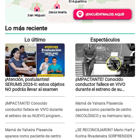
Lo más reciente
Lo último
Espectáculos
¡Atención, postulantes!
¡IMPACTANTE! Conocido
SERUMS 2026-II: estos objetos
conductor fallece en VIVO
NO podrás llevar al examen
durante el estreno de su
NUEVO programa: así fueron
sus últimos segundos al aire
¡IMPACTANTE! Conocido
Mamá de Yahaira Plasencia
conductor fallece en VIVO durante
aparece como paciente de centro
el estreno de su NUEVO programa:
ONCOLÓGICO y su hermano lanza
así fueron sus últimos segundos al
DESGARRADOR mensaje: "Hoy fue
aire
la última..."
Mamá de Yahaira Plasencia
¿SE RECONCILIARON? Mario Hart y
aparece como paciente de centro
Korina Rivadeneira SORPRENDEN