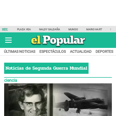
HOY:
PLAZA VEA
NALDY SALDAÑA
MUNDO
MARIO HART
SAM
ÚLTIMAS NOTICIAS
ESPECTÁCULOS
ACTUALIDAD
DEPORTES
Noticias de
Segunda Guerra Mundial
ciencia