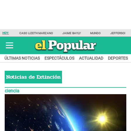
HOY:
CASO LIZETH MARZANO
JAIME BAYLY
MUNDO
JEFFERSON F
ÚLTIMAS NOTICIAS
ESPECTÁCULOS
ACTUALIDAD
DEPORTES
Noticias de
Extinción
ciencia