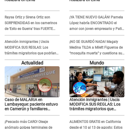
Raysa Ortiz y Sirena Ortiz son
¡YA TIENE NUEVO GALÁN! Pamela
SORPRENDIDAS en los camerinos
López habría ENCONTRADO el
de ‘Esto es Guerra’ tras FUERTE
amor con joven empresario y Pati
ENFRENTAMIENTO con Gabriel
Lorena la ECHA en VIVO
Moisés: “Gracias”
Atención inmigrantes | Uscis
¡NO SE GUARDÓ NADA! Magaly
MODIFICA SUS REGLAS: Los
Medina TILDA a Milett Figueroa de
trámites migratorios que podrían
“mosquita muerta” y cuestiona su
necesitar tu prueba de ADN
RECONCILIACIÓN con Marcelo
Actualidad
Mundo
Tinelli en TV argentina
Caso de MALARIA en
Atención inmigrantes | Uscis
Lambayeque: paciente estuvo
MODIFICA SUS REGLAS: Los
en Camerún y familiares
trámites migratorios que
denuncian demora en
podrían necesitar tu prueba de
tratamiento
ADN
¡Pescado más CARO! Oleaje
ALIMENTOS GRATIS en California
anómalo golpea terminales de
desde el 10 al 13 de agosto: Estos