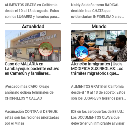
Tinelli en TV argentina
ALIMENTOS GRATIS en California
Naldy Saldaña toma RADICAL
desde el 10 al 13 de agosto: Estos
decisión tras CHATS que
son los LUGARES y horarios para
evidenciarían INFIDELIDAD a su
recibir la ayuda
novio con animador de 'La Bella
Actualidad
Mundo
Luz': "Un día..."
Caso de MALARIA en
Atención inmigrantes | Uscis
Lambayeque: paciente estuvo
MODIFICA SUS REGLAS: Los
en Camerún y familiares
trámites migratorios que
denuncian demora en
podrían necesitar tu prueba de
tratamiento
ADN
¡Pescado más CARO! Oleaje
ALIMENTOS GRATIS en California
anómalo golpea terminales de
desde el 10 al 13 de agosto: Estos
CHORRILLOS Y CALLAO
son los LUGARES y horarios para
recibir la ayuda
Vacunación CONTRA el DENGUE:
ICE en los aeropuertos de EE.UU.:
estas son las regiones priorizadas
Los DOCUMENTOS CLAVE que
por el Minsa
debe tener un inmigrante al viajar