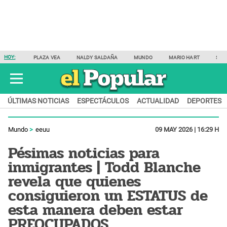
HOY:
PLAZA VEA
NALDY SALDAÑA
MUNDO
MARIO HART
SAM
ÚLTIMAS NOTICIAS
ESPECTÁCULOS
ACTUALIDAD
DEPORTES
Mundo
eeuu
09 MAY 2026 | 16:29 H
Pésimas noticias para
inmigrantes | Todd Blanche
revela que quienes
consiguieron un ESTATUS de
esta manera deben estar
PREOCUPADOS