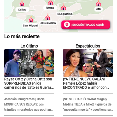
Lo más reciente
Lo último
Espectáculos
Raysa Ortiz y Sirena Ortiz son
¡YA TIENE NUEVO GALÁN!
SORPRENDIDAS en los
Pamela López habría
camerinos de ‘Esto es Guerra’
ENCONTRADO el amor con
tras FUERTE
joven empresario y Pati Lorena
ENFRENTAMIENTO con
la ECHA en VIVO
Atención inmigrantes | Uscis
¡NO SE GUARDÓ NADA! Magaly
Gabriel Moisés: “Gracias”
MODIFICA SUS REGLAS: Los
Medina TILDA a Milett Figueroa de
trámites migratorios que podrían
“mosquita muerta” y cuestiona su
necesitar tu prueba de ADN
RECONCILIACIÓN con Marcelo