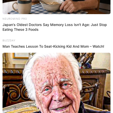
Por su parte, los detractores del proyecto
advierten que la
presencia de estas letras (NC)
podrían incentivar que a las
personas se le realice interrogatorios más exhaustivos o
reciban un trato diferenciado por parte de los oficiales
hacia conductores que, a pesar de no ser ciudadanos,
poseen una autorización legal para residir y trabajare en el
país.
SOBRE EL AUTOR:
NICOLE GONZALES
Licenciada en Periodismo, con conocimientos como
Analista Digital y experiencia en Marketing Digital. Amante
de la actualidad, sociedad y tendencias de salud y livestyle.