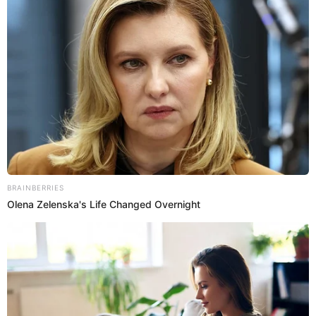
sobre el proyecto de ley
Esta medida no ha quedado exenta de críticas por parte de
especialistas legales y organizaciones civiles
. El principal
temor radica en que una marca visible en un documento
de identidad cotidiano pueda derivar en situaciones de
exclusión y hasta en perfiles raciales.
"Estas licencias marcadas podrían terminar siendo
utilizadas para discriminar, incluso a
personas que son
residentes legales de EE. UU
.", indicaron
abogados de
inmigración
y defensores de derechos civiles al Diario de
las Américas. Asimismo, ya existe una preocupación
acerca del comportamiento de las fuerzas del orden
durante paradas de tráfico de rutina.