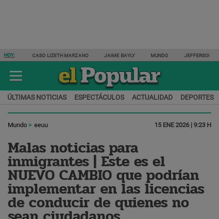
HOY:
CASO LIZETH MARZANO
JAIME BAYLY
MUNDO
JEFFERSON F
ÚLTIMAS NOTICIAS
ESPECTÁCULOS
ACTUALIDAD
DEPORTES
Mundo
eeuu
15 ENE 2026 | 9:23 H
Malas noticias para
inmigrantes | Este es el
NUEVO CAMBIO que podrían
implementar en las licencias
de conducir de quienes no
sean ciudadanos