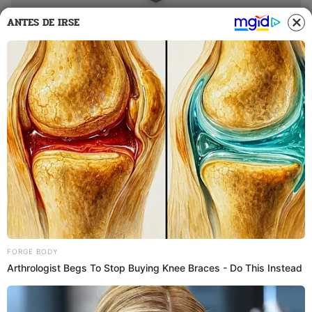
ANTES DE IRSE
PUEDES VER:
HORROR EN WALMART | Mujer es acusada de
agredir sexualmente a un menor de 14 años
dentro de un auto estacionado
Especialistas se han pronunciado