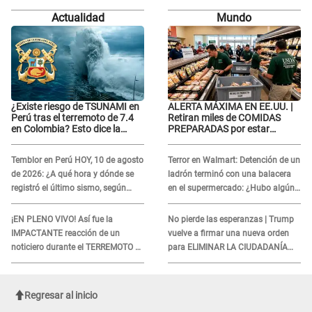
contaminados CON METALES:
REACCIÓN al ser expuesta: "Es
Actualidad
Mundo
¿Cuáles son?
un..."
¿Existe riesgo de TSUNAMI en
ALERTA MÁXIMA EN EE.UU. |
Perú tras el terremoto de 7.4
Retiran miles de COMIDAS
en Colombia? Esto dice la
PREPARADAS por estar
Marina de Guerra
contaminados CON METALES:
¿Cuáles son?
Temblor en Perú HOY, 10 de agosto
Terror en Walmart: Detención de un
de 2026: ¿A qué hora y dónde se
ladrón terminó con una balacera
registró el último sismo, según
en el supermercado: ¿Hubo algún
IGP?
herido?
¡EN PLENO VIVO! Así fue la
No pierde las esperanzas | Trump
IMPACTANTE reacción de un
vuelve a firmar una nueva orden
noticiero durante el TERREMOTO de
para ELIMINAR LA CIUDADANÍA
7,4 en Colombia
por nacimiento
Regresar al inicio