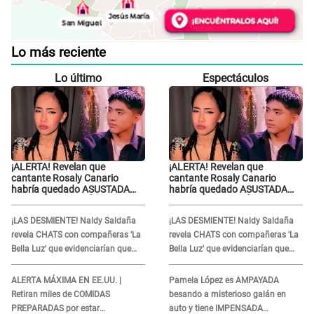
Lo más reciente
Lo último
Espectáculos
¡ALERTA! Revelan que
¡ALERTA! Revelan que
cantante Rosaly Canario
cantante Rosaly Canario
habría quedado ASUSTADA
habría quedado ASUSTADA
tras reunirse con Óscar Junior:
tras reunirse con Óscar Junior:
“Sus intenciones eran otras”
“Sus intenciones eran otras”
¡LAS DESMIENTE! Naldy Saldaña
¡LAS DESMIENTE! Naldy Saldaña
revela CHATS con compañeras 'La
revela CHATS con compañeras 'La
Bella Luz' que evidenciarían que
Bella Luz' que evidenciarían que
sabían de acoso: "Ellas van a..."
sabían de acoso: "Ellas van a..."
ALERTA MÁXIMA EN EE.UU. |
Pamela López es AMPAYADA
Retiran miles de COMIDAS
besando a misterioso galán en
PREPARADAS por estar
auto y tiene IMPENSADA