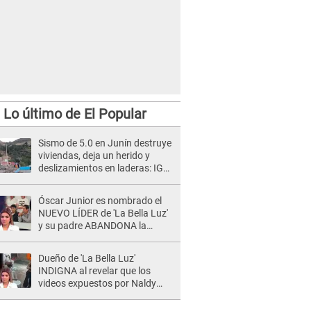
Lo último de El Popular
Sismo de 5.0 en Junín destruye
viviendas, deja un herido y
deslizamientos en laderas: IGP
alerta sobre posibles réplicas
Óscar Junior es nombrado el
NUEVO LÍDER de 'La Bella Luz'
y su padre ABANDONA la
orquesta tras caso Naldy
Saldaña: "Son errores..."
Dueño de 'La Bella Luz'
INDIGNA al revelar que los
videos expuestos por Naldy
Saldaña pueden ser EDITADOS:
"Yo tengo sus dos visitas..."