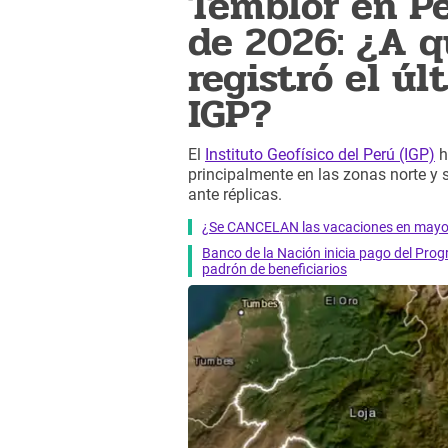
Temblor en P
de 2026: ¿A q
registró el ú
IGP?
El
Instituto Geofísico del Perú (IGP)
h
principalmente en las zonas norte y 
ante réplicas.
¿Se CANCELAN las vacaciones en mayo?
Banco de la Nación inicia pago del Prog
padrón de beneficiarios