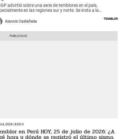
 IGP advirtió sobre una serie de temblores en el país,
pecialmente en las regiones sur y norte. Se insta a la
udadanía a estar alerta.
Temblor
Alannis Castañeda
Jul 2026 | 8:05 h
emblor en Perú HOY, 25 de julio de 2026: ¿A
ué hora y dónde se registró el último sismo,