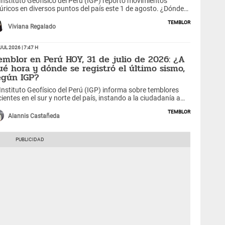
 Instituto Geofísico del Perú (IGP) reportó movimientos
lúricos en diversos puntos del país este 1 de agosto. ¿Dónde
urrieron y cuáles fueron los epicentros?
Temblor
Viviana Regalado
Jul 2026 | 7:47 h
emblor en Perú HOY, 31 de julio de 2026: ¿A
ué hora y dónde se registró el último sismo,
egún IGP?
 Instituto Geofísico del Perú (IGP) informa sobre temblores
cientes en el sur y norte del país, instando a la ciudadanía a
optar medidas preventivas.
Temblor
Alannis Castañeda