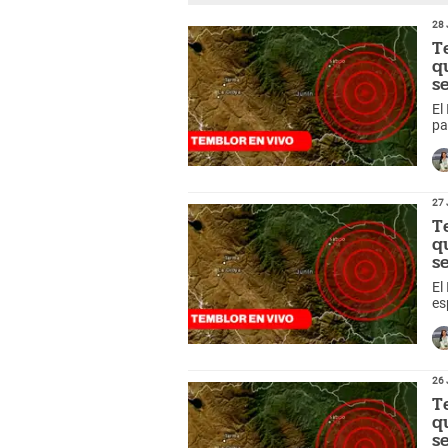
28 
T
q
s
El
pa
pr
27 
T
q
s
El
es
me
26 
T
q
s