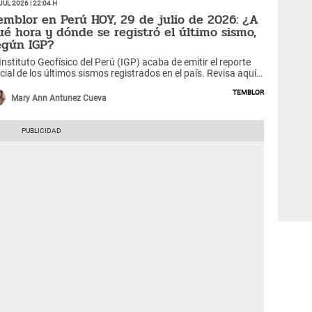
Jul 2026 | 22:04 h
emblor en Perú HOY, 29 de julio de 2026: ¿A
ué hora y dónde se registró el último sismo,
egún IGP?
 Instituto Geofísico del Perú (IGP) acaba de emitir el reporte
icial de los últimos sismos registrados en el país. Revisa aquí
smo la hora exacta, el epicentro y la magnitud informada por
Temblor
s autoridades.
Mary Ann Antunez Cueva