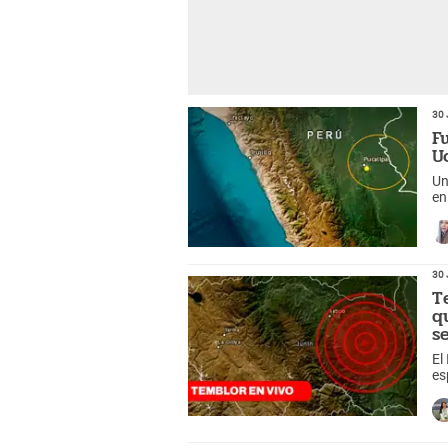
30 
F
U
Un
en
Li
30 
T
q
s
El
es
me