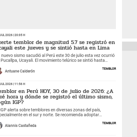
Jul 2026 | 20:35 h
uerte temblor de magnitud 5.7 se registró en
cayali este jueves y se sintió hasta en Lima
 nuevo sismo sacudió al Perú este 30 de julio esta vez ocurrió
 Pucallpa, Ucayali. El movimiento telúrico se sintió hasta
ma.
Temblor
Antuane Calderón
Jul 2026 | 11:56 h
emblor en Perú HOY, 30 de julio de 2026: ¿A
ué hora y dónde se registró el último sismo,
egún IGP?
 IGP alerta sobre temblores en diversas zonas del país,
pecialmente en el sur y norte. Se recomienda adoptar
didas preventivas ante posibles movimientos telúricos.
Temblor
Alannis Castañeda