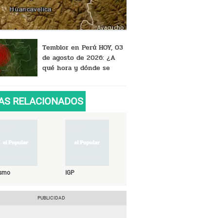
Temblor en Perú HOY, 03
de agosto de 2026: ¿A
qué hora y dónde se
registró el último sismo,
según IGP?
AS RELACIONADOS
ismo
IGP