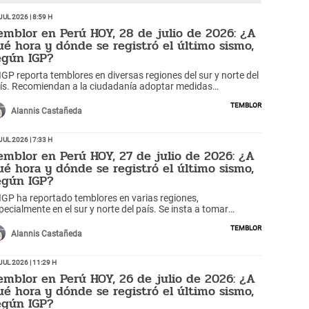
Jul 2026 | 8:59 h
emblor en Perú HOY, 28 de julio de 2026: ¿A
ué hora y dónde se registró el último sismo,
egún IGP?
 IGP reporta temblores en diversas regiones del sur y norte del
ís. Recomiendan a la ciudadanía adoptar medidas
eventivas ante posibles sismos.
Temblor
Alannis Castañeda
Jul 2026 | 7:33 h
emblor en Perú HOY, 27 de julio de 2026: ¿A
ué hora y dónde se registró el último sismo,
egún IGP?
 IGP ha reportado temblores en varias regiones,
pecialmente en el sur y norte del país. Se insta a tomar
didas preventivas ante posibles movimientos telúricos.
Temblor
Alannis Castañeda
Jul 2026 | 11:29 h
emblor en Perú HOY, 26 de julio de 2026: ¿A
ué hora y dónde se registró el último sismo,
egún IGP?