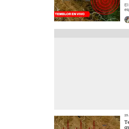
El
es
ci
25 
T
q