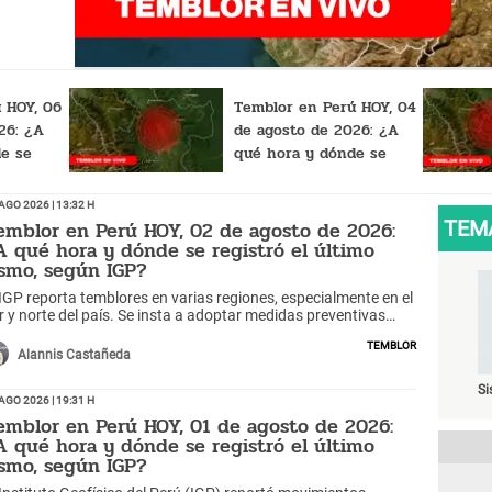
 HOY, 06
Temblor en Perú HOY, 04
26: ¿A
de agosto de 2026: ¿A
e se
qué hora y dónde se
mo sismo,
registró el último sismo,
según IGP?
Ago 2026 | 13:32 h
emblor en Perú HOY, 02 de agosto de 2026:
TEM
A qué hora y dónde se registró el último
ismo, según IGP?
 IGP reporta temblores en varias regiones, especialmente en el
r y norte del país. Se insta a adoptar medidas preventivas
te posibles movimientos sísmicos.
Temblor
Alannis Castañeda
S
Ago 2026 | 19:31 h
emblor en Perú HOY, 01 de agosto de 2026:
A qué hora y dónde se registró el último
ismo, según IGP?