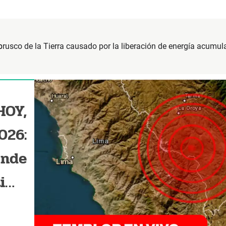
b
rusco de la Tierra causado por la liberación de energía acumul
HOY,
026:
ónde
timo
IGP?