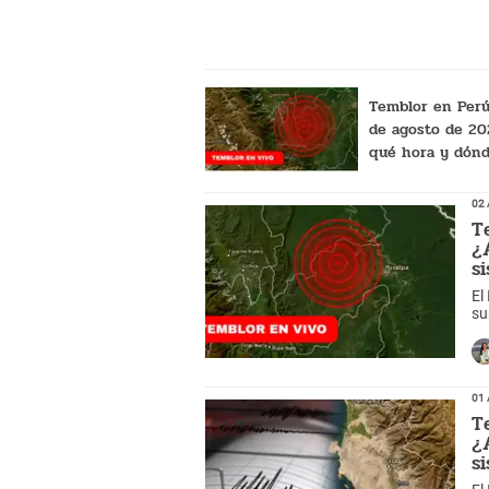
Temblor en Perú
de agosto de 20
qué hora y dónd
registró el últi
según IGP?
02 
T
¿
s
El
su
an
01 
T
¿
s