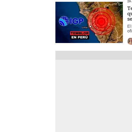
29 
T
q
s
El
of
mi
la