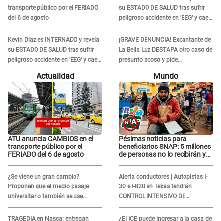
transporte público por el FERIADO
su ESTADO DE SALUD tras sufrir
del 6 de agosto
peligroso accidente en 'EEG' y caer
desde altura de ocho metros
Kevin Díaz es INTERNADO y revela
¡GRAVE DENUNCIA! Excantante de
su ESTADO DE SALUD tras sufrir
La Bella Luz DESTAPA otro caso de
peligroso accidente en 'EEG' y caer
presunto acoso y pide
desde altura de ocho metros
PROTECCIÓN por temor a
Actualidad
Mundo
represalias: "Yo siempre..."
ATU anuncia CAMBIOS en el
Pésimas noticias para
transporte público por el
beneficiarios SNAP: 5 millones
FERIADO del 6 de agosto
de personas no lo recibirán y
ESTOS INMIGRANTES ya no
califican
¿Se viene un gran cambio?
Alerta conductores | Autopistas I-
Proponen que el medio pasaje
30 e I-820 en Texas tendrán
universitario también se use
CONTROL INTENSIVO DE
sábados, domingos y feriados
SEGURIDAD: Estas serán las
HORAS CRÍTICAS
TRAGEDIA en Nasca: entregan
¿El ICE puede ingresar a la casa de