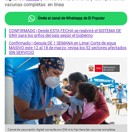
vacunas completas. en línea
Únete al canal de Whatsapp de El Popular
CONFIRMADO | Desde ESTA FECHA se reabrirá el SISTEMA DE
GNV para los grifos del país según el Gobierno
Confirmado | ¡Sequía DE 1 SEMANA en Lima! Corte de agua
MASIVO este 12 al 18 de marzo: revisa los 52 sectores afectados
SIN SERVICIO
Carnet de vacunación digital: consulta con DNI si tu hijo tiene las vacunas completas.