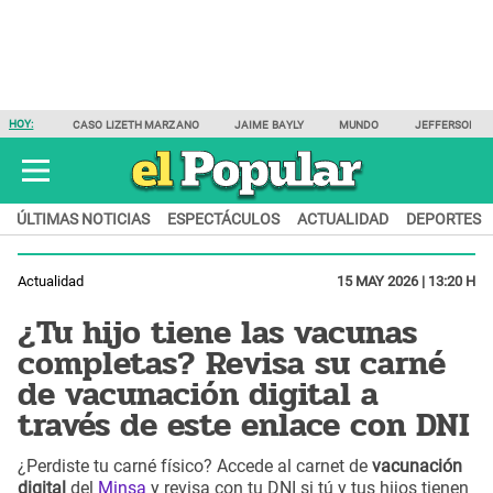
HOY:
CASO LIZETH MARZANO
JAIME BAYLY
MUNDO
JEFFERSON F
ÚLTIMAS NOTICIAS
ESPECTÁCULOS
ACTUALIDAD
DEPORTES
Actualidad
15 MAY 2026 | 13:20 H
¿Tu hijo tiene las vacunas
completas? Revisa su carné
de vacunación digital a
través de este enlace con DNI
¿Perdiste tu carné físico? Accede al carnet de
vacunación
digital
del
Minsa
y revisa con tu DNI si tú y tus hijos tienen