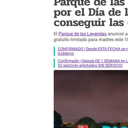
Parque de las
por el Día de
conseguir las
El
Parque de las Leyendas
anunció ac
gratuito limitado para madres este 
CONFIRMADO | Desde ESTA FECHA se reab
Gobierno
Confirmado | ¡Sequía DE 1 SEMANA en Li
52 sectores afectados SIN SERVICIO