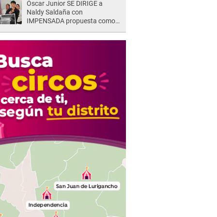
Óscar Junior SE DIRIGE a
Naldy Saldaña con
IMPENSADA propuesta como
nuevo líder de 'La Bella Luz' tras
denuncia: "Otro tipo de ley..."