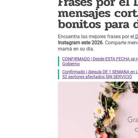
Frases por el 
mensajes cort
bonitos para 
Encuentra las mejores frases por el
D
Instagram este 2026
. Comparte mens
mamá en su día.
CONFIRMADO | Desde ESTA FECHA se reab
Gobierno
Confirmado | ¡Sequía DE 1 SEMANA en Li
52 sectores afectados SIN SERVICIO