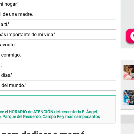
i hogar.'
l de una madre.'
 ti.'
más importante de mi vida.'
avorito.'
 conmigo.'
.'
días.'
 del mundo.'
oce el HORARIO de ATENCIÓN del cementerio El Ángel,
o, Parque del Recuerdo, Campo Fe y más camposantos