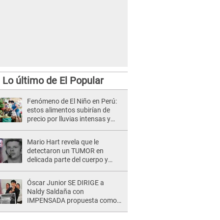
Lo último de El Popular
Fenómeno de El Niño en Perú:
estos alimentos subirían de
precio por lluvias intensas y
efectos climáticos
Mario Hart revela que le
detectaron un TUMOR en
delicada parte del cuerpo y
expone diagnóstico: "Dolores
muy fuertes..."
Óscar Junior SE DIRIGE a
Naldy Saldaña con
IMPENSADA propuesta como
nuevo líder de 'La Bella Luz' tras
denuncia: "Otro tipo de ley..."