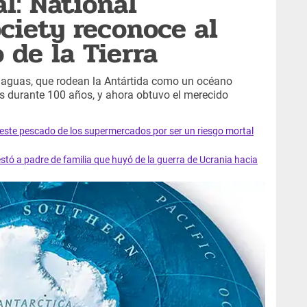
l: National
ciety reconoce al
 de la Tierra
as aguas, que rodean la Antártida como un océano
s durante 100 años, y ahora obtuvo el merecido
e este pescado de los supermercados por ser un riesgo mortal
tó a padre de familia que huyó de la guerra de Ucrania hacia