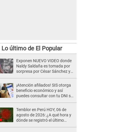
Lo último de El Popular
Exponen NUEVO VIDEO donde
Naldy Saldaña es tomada por
sorpresa por César Sánchez y
ella evidencia su REACCIÓN: Le
agarró la mano
¡Atención afiliados! SIS otorga
beneficio económico y así
puedes consultar con tu DNI si
te corresponde
Temblor en Perú HOY, 06 de
agosto de 2026: ¿A qué hora y
dónde se registró el último
sismo, según IGP?