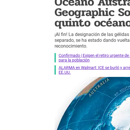
Océano Austra
Geographic So
quinto océano
¡Al fin! La designación de las gélid
separado, se ha estado dando vuelta
reconocimiento.
Confirmado | Exigen el retiro urgente d
para la población
ALARMA en Walmart: ICE se burló y arres
EE.UU.