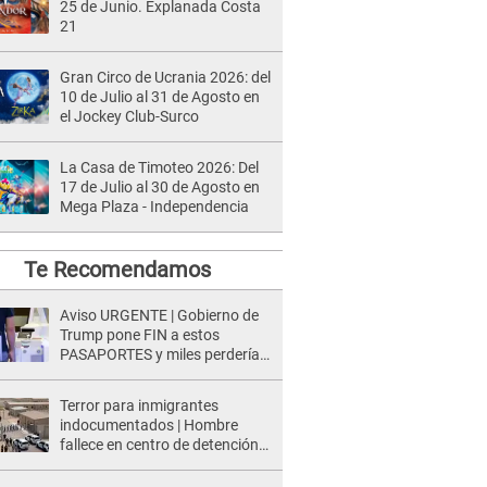
25 de Junio. Explanada Costa
21
Gran Circo de Ucrania 2026: del
10 de Julio al 31 de Agosto en
el Jockey Club-Surco
La Casa de Timoteo 2026: Del
17 de Julio al 30 de Agosto en
Mega Plaza - Independencia
Te Recomendamos
Aviso URGENTE | Gobierno de
Trump pone FIN a estos
PASAPORTES y miles perderían
el acceso al trámite
Terror para inmigrantes
indocumentados | Hombre
fallece en centro de detención
del ICE tras sufrir una
"emergencia médica"