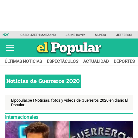
HOY:
CASO LIZETH MARZANO
JAIME BAYLY
MUNDO
JEFFERSON F
ÚLTIMAS NOTICIAS
ESPECTÁCULOS
ACTUALIDAD
DEPORTES
Noticias de
Guerreros 2020
Elpopular.pe | Noticias, fotos y videos de Guerreros 2020 en diario El
Popular.
Internacionales