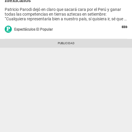
mexicanos
Patricio Parodi dejó en claro que sacará cara por el Perú y ganar
todas las competencias en tierras aztecas en setiembre:
“Cualquiera representaría bien a nuestro país, sí quisiera ir, sé que el
nivel de competencia es altísimo, pero me gustaría estar dentro de
EEG
esa selección”, señaló el capitán de los guerreros.
Espectáculos El Popular