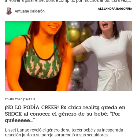
al volver a pisar el set donde compitió por muchos años. Esta vez,
la influencer estuvo en el reality para estar presente en la Gran
Alejandra Baigorria
Semifinal y apoyar a Said Palao, pero confesó que quiso darle
Antuane Calderón
indicaciones a la producción. ¿Volverá como competidora?
20 Jul 2026 | 16:41 h
¡NO LO PODÍA CREER! Ex chica reality queda en
SHOCK al conocer el género de su bebé: "Por
quéeeeee..."
Lisset Lanao reveló el género de su tercer bebé y su inesperada
reacción junto a su pareja sorprendió a sus seguidores.