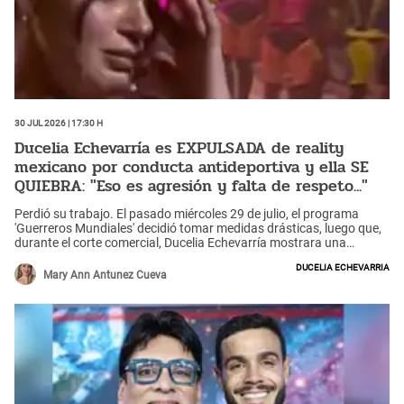
30 Jul 2026 | 17:30 h
Ducelia Echevarría es EXPULSADA de reality
mexicano por conducta antideportiva y ella SE
QUIEBRA: "Eso es agresión y falta de respeto..."
Perdió su trabajo. El pasado miércoles 29 de julio, el programa
'Guerreros Mundiales' decidió tomar medidas drásticas, luego que,
durante el corte comercial, Ducelia Echevarría mostrara una
conducta antideportiva en contra del capitán del equipo de 'Los
Ducelia Echevarria
Leones'. "Ducelia se agacha, toma un puño de tierra y se lo tira a
Mary Ann Antunez Cueva
Mamba en la cabeza y eso, para la producción, se considera
agresión y falta de respeto", informó la conductora tomando por
sorpresa a la peruana, quien no esperaba que la sacasen del reality
y no pudo evitar quebrarse y pedir perdón, pero la decisión no
cambió.