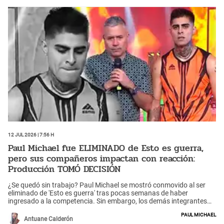
12 Jul 2026 | 7:56 h
Paul Michael fue ELIMINADO de Esto es guerra,
pero sus compañeros impactan con reacción:
Producción TOMÓ DECISIÓN
¿Se quedó sin trabajo? Paul Michael se mostró conmovido al ser
eliminado de 'Esto es guerra' tras pocas semanas de haber
ingresado a la competencia. Sin embargo, los demás integrantes
del reality se mostraron en contra de su salida y sorprendieron al
Paul Michael
llenarlo de elogios; incluso, pidieron a la producción que se le dé una
Antuane Calderón