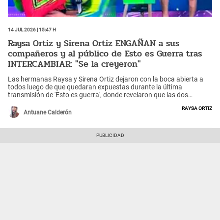
14 Jul 2026 | 15:47 h
Raysa Ortiz y Sirena Ortiz ENGAÑAN a sus
compañeros y al público de Esto es Guerra tras
INTERCAMBIAR: "Se la creyeron"
Las hermanas Raysa y Sirena Ortiz dejaron con la boca abierta a
todos luego de que quedaran expuestas durante la última
transmisión de 'Esto es guerra', donde revelaron que las dos
decidieron intercambiarse y se hicieron pasar la una por la otra.
Raysa Ortiz
¿Quién no cayó en su mentira?
Antuane Calderón