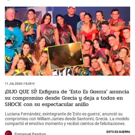
nueva oportunidad. Al final, el 'tribunal' anunció que lo salvará y que
continuará como 'guerrero'. ¿Cómo reaccionó?
11 Jul 2026 | 16:29 h
¡DIJO QUE SÍ! Exfigura de ‘Esto Es Guerra’ anuncia
su compromiso desde Grecia y deja a todos en
SHOCK con su espectacular anillo
Luciana Fernández, exintegrante de 'Esto es guerra', anunció su
compromiso con William James desde Santorini, Grecia. La modelo
compartió el emotivo momento y recibió cientos de felicitaciones.
Esto es guerra
Enmanuel Panduro