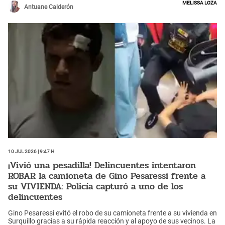
Melissa Loza
vivo y pidió disculpas públicas a su compañera. Incluso, le aseguró
Antuane Calderón
que no se volvería a repetir.
10 Jul 2026 | 9:47 h
¡Vivió una pesadilla! Delincuentes intentaron
ROBAR la camioneta de Gino Pesaressi frente a
su VIVIENDA: Policía capturó a uno de los
delincuentes
Gino Pesaressi evitó el robo de su camioneta frente a su vivienda en
Surquillo gracias a su rápida reacción y al apoyo de sus vecinos. La