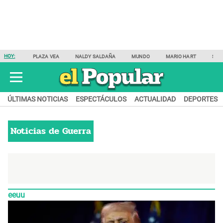
HOY:
PLAZA VEA
NALDY SALDAÑA
MUNDO
MARIO HART
SAM
ÚLTIMAS NOTICIAS
ESPECTÁCULOS
ACTUALIDAD
DEPORTES
Noticias de
Guerra
eeuu