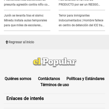
presunta agresión contra niño con
PRODUCTO por ser un RIESGO
autismo en Surco
MORTAL para consumidores: ¿Cuál
es?
Junín se levanta tras el sismo:
Terror para inmigrantes
Minedu instala aulas temporales
indocumentados | Hombre fallece
para que miles de escolares
en centro de detención del ICE tras
vuelvan a clases
sufrir una "emergencia médica"
Regresar al inicio
Quiénes somos
Contáctanos
Políticas y Estándares
Términos de uso
Enlaces de interés