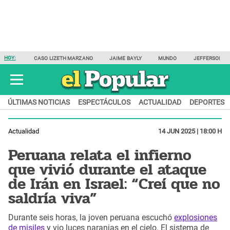
HOY:
CASO LIZETH MARZANO
JAIME BAYLY
MUNDO
JEFFERSON F
ÚLTIMAS NOTICIAS
ESPECTÁCULOS
ACTUALIDAD
DEPORTES
Actualidad
14 JUN 2025 | 18:00 H
Peruana relata el infierno
que vivió durante el ataque
de Irán en Israel: “Creí que no
saldría viva”
Durante seis horas, la joven peruana escuchó
explosiones
de misiles
y vio luces naranjas en el cielo. El sistema de