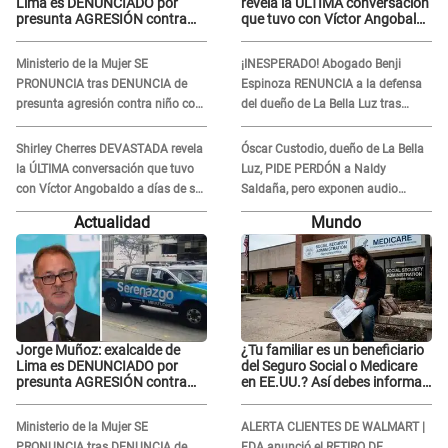
Lima es DENUNCIADO por
revela la ÚLTIMA conversación
presunta AGRESIÓN contra
que tuvo con Víctor Angobaldo
serena GESTANTE en
a días de su inesperada
Miraflores
partida: "Hace dos semanas"
Ministerio de la Mujer SE
¡INESPERADO! Abogado Benji
PRONUNCIA tras DENUNCIA de
Espinoza RENUNCIA a la defensa
presunta agresión contra niño con
del dueño de La Bella Luz tras
autismo en Surco
difusión de POLÉMICO audio:
"Nada que defender"
Shirley Cherres DEVASTADA revela
Óscar Custodio, dueño de La Bella
la ÚLTIMA conversación que tuvo
Luz, PIDE PERDÓN a Naldy
con Víctor Angobaldo a días de su
Saldaña, pero exponen audio
inesperada partida: "Hace dos
donde le reclama por VIDEOS: "No
Actualidad
Mundo
semanas"
hay necesidad de grabar"
Jorge Muñoz: exalcalde de
¿Tu familiar es un beneficiario
Lima es DENUNCIADO por
del Seguro Social o Medicare
presunta AGRESIÓN contra
en EE.UU.? Así debes informar
serena GESTANTE en
sobre su muerte para EVITAR
Miraflores
COBROS
Ministerio de la Mujer SE
ALERTA CLIENTES DE WALMART |
PRONUNCIA tras DENUNCIA de
FDA anunció el RETIRO DE