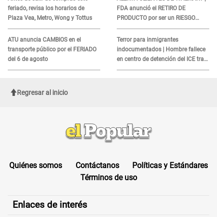
feriado, revisa los horarios de
FDA anunció el RETIRO DE
Plaza Vea, Metro, Wong y Tottus
PRODUCTO por ser un RIESGO
MORTAL para consumidores: ¿Cuál
es?
ATU anuncia CAMBIOS en el
Terror para inmigrantes
transporte público por el FERIADO
indocumentados | Hombre fallece
del 6 de agosto
en centro de detención del ICE tras
sufrir una "emergencia médica"
Regresar al inicio
Quiénes somos
Contáctanos
Políticas y Estándares
Términos de uso
Enlaces de interés