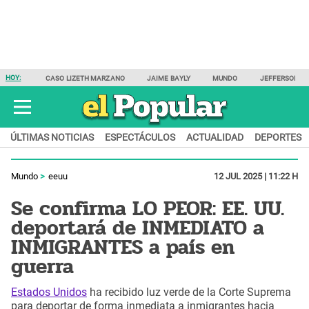
HOY:
CASO LIZETH MARZANO
JAIME BAYLY
MUNDO
JEFFERSON F
ÚLTIMAS NOTICIAS
ESPECTÁCULOS
ACTUALIDAD
DEPORTES
Mundo
eeuu
12 JUL 2025 | 11:22 H
Se confirma LO PEOR: EE. UU.
deportará de INMEDIATO a
INMIGRANTES a país en
guerra
Estados Unidos
ha recibido luz verde de la Corte Suprema
para deportar de forma inmediata a inmigrantes hacia