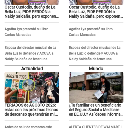
Óscar Custodio, dueño de La
Óscar Custodio, dueño de La
Bella Luz, PIDE PERDÓN a
Bella Luz, PIDE PERDÓN a
Naldy Saldaña, pero exponen
Naldy Saldaña, pero exponen
audio donde le reclama por
audio donde le reclama por
VIDEOS: "No hay necesidad de
VIDEOS: "No hay necesidad de
Agatha Lys presentó su libro
Agatha Lys presentó su libro
grabar"
grabar"
Cartas Marcadas
Cartas Marcadas
Esposa del director musical de La
Esposa del director musical de La
Bella Luz lo defiende y ACUSA a
Bella Luz lo defiende y ACUSA a
Naldy Saldaña de tener una
Naldy Saldaña de tener una
relación con él y otros integrantes
relación con él y otros integrantes
Actualidad
Mundo
FERIADOS de AGOSTO 2026:
¿Tu familiar es un beneficiario
estas son las próximas fechas
del Seguro Social o Medicare
de descanso que tendrán miles
en EE.UU.? Así debes informar
de peruanos
sobre su muerte para EVITAR
COBROS
Antes de salir de compras este
ALERTA CLIENTES DE WALMART |