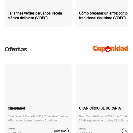
Tallarines verdes peruanos: receta
Cómo preparar un arroz con poll
clásica deliciosa (VIDEO)
tradicional riquísimo (VIDEO)
Ofertas
Cineplanet
GRAN CIRCO DE UCRANIA
Cineplanet: 2 Entradas 2D + 2 Bebidas Grandes
Gran Circo de Ucrania 2026: del 10 de Juli
+ Pop corn gigante. Lunes a Domingo
31 de Agosto en el Jockey Club-Surco
PRECIO
PRECIO
Comprar
Comp