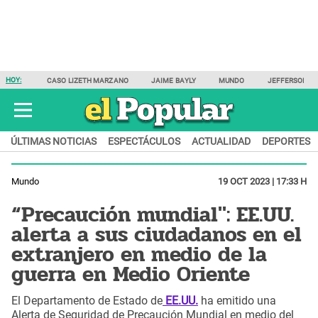
HOY:
CASO LIZETH MARZANO
JAIME BAYLY
MUNDO
JEFFERSON F
ÚLTIMAS NOTICIAS
ESPECTÁCULOS
ACTUALIDAD
DEPORTES
Mundo
19 OCT 2023 | 17:33 H
“Precaución mundial": EE.UU.
alerta a sus ciudadanos en el
extranjero en medio de la
guerra en Medio Oriente
El Departamento de Estado de
EE.UU.
ha emitido una
Alerta de Seguridad de Precaución Mundial en medio del