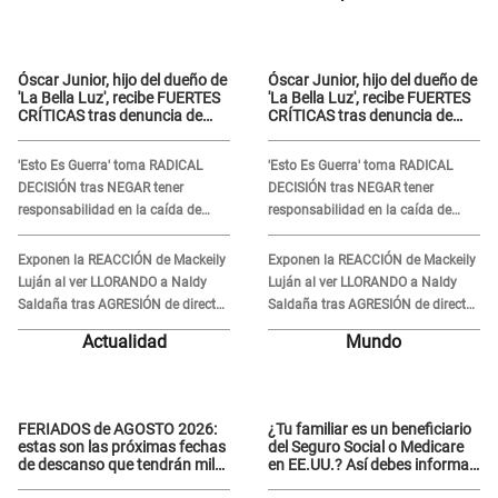
Óscar Junior, hijo del dueño de
Óscar Junior, hijo del dueño de
'La Bella Luz', recibe FUERTES
'La Bella Luz', recibe FUERTES
CRÍTICAS tras denuncia de
CRÍTICAS tras denuncia de
Naldy Saldaña contra su tío:
Naldy Saldaña contra su tío:
"Cómplice"
"Cómplice"
'Esto Es Guerra' toma RADICAL
'Esto Es Guerra' toma RADICAL
DECISIÓN tras NEGAR tener
DECISIÓN tras NEGAR tener
responsabilidad en la caída de
responsabilidad en la caída de
Kevin Díaz desde 8 metros de
Kevin Díaz desde 8 metros de
altura
altura
Exponen la REACCIÓN de Mackeily
Exponen la REACCIÓN de Mackeily
Luján al ver LLORANDO a Naldy
Luján al ver LLORANDO a Naldy
Saldaña tras AGRESIÓN de director
Saldaña tras AGRESIÓN de director
de 'La Bella Luz': Esto hizo
de 'La Bella Luz': Esto hizo
Actualidad
Mundo