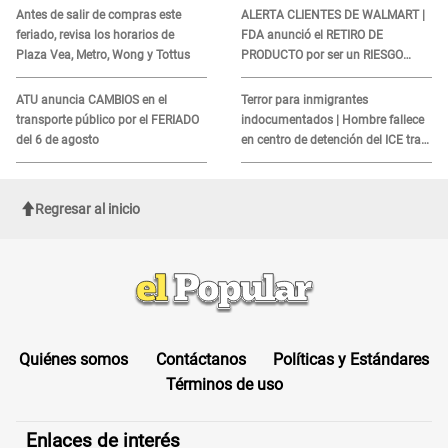
FERIADOS de AGOSTO 2026:
¿Tu familiar es un beneficiario
estas son las próximas fechas
del Seguro Social o Medicare
de descanso que tendrán miles
en EE.UU.? Así debes informar
de peruanos
sobre su muerte para EVITAR
COBROS
Antes de salir de compras este
ALERTA CLIENTES DE WALMART |
feriado, revisa los horarios de
FDA anunció el RETIRO DE
Plaza Vea, Metro, Wong y Tottus
PRODUCTO por ser un RIESGO
MORTAL para consumidores: ¿Cuál
es?
ATU anuncia CAMBIOS en el
Terror para inmigrantes
transporte público por el FERIADO
indocumentados | Hombre fallece
del 6 de agosto
en centro de detención del ICE tras
sufrir una "emergencia médica"
Regresar al inicio