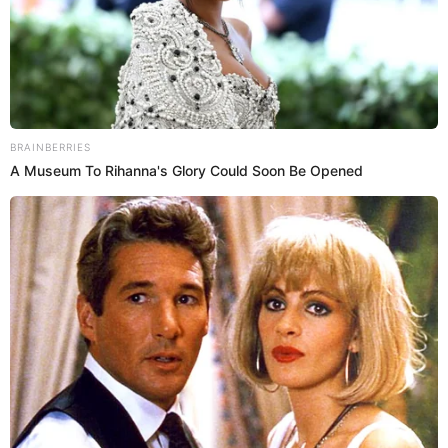
14 Ago 2025 | 12:29 h
Increíble historia: desapareció siendo un niño y,
21 años después, aparece caminando solo en
selva peruana
Una familia cajamarquina recuperó la esperanza que nunca perdió:
su hijo, desaparecido desde 2003, está vivo. ¿Qué pasó y cómo fue
localizado en plena selva?
Desaparecido
Flavia Paredes