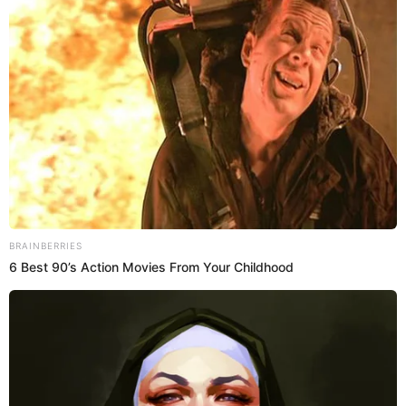
El dramático pedido para no dejar de buscar a
alpinista atrapada a 7.000 metros de altura: su
hijo clama ayuda
"¡Salven a mi madre!", dijo el hijo de la alpinisa rusa que sigue
atrapada en la montaña más alta de Kirguistán. Autoridades han
detenido su búsqueda por dificultades climáticas.
Desaparecido
Flavia Paredes