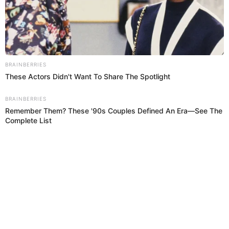
hallado en hospital de Ecuador: su padre está
detenido
Melissa Márquez, madre del menor, dijo que su hijo 'está a salvo' y
esperará su retorno al Perú. El menor había publicado un video
donde confirmó que estaba con su padre.
Desaparecido
Flavia Paredes
05 Ago 2025 | 19:20 h