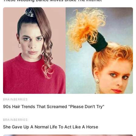
07 Ago 2025 | 13:39 h
Menor de 14 desaparecido en Surco llegó al Perú
tras ser localizado en Ecuador: Su padre sigue
detenido
Autoridades peruanas confirmaron que el menor reportado
desaparecido ya está en suelo peruano tras su intensa búsqueda.
Su madre está camino a su encuentro.
Surco
Flavia Paredes