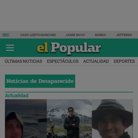
HOY:
CASO LIZETH MARZANO
JAIME BAYLY
MUNDO
JEFFERSON F
ÚLTIMAS NOTICIAS
ESPECTÁCULOS
ACTUALIDAD
DEPORTES
Noticias de
Desaparecido
Actualidad