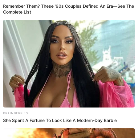
El misterioso caso del ingeniero peruano que se
citó con mujer casada de Tinder y desapareció
sin dejar rastro
Felipe Gómez entró a un edificio en La Molina y nunca volvió a salir.
Tres años después, su familia pide justicia y las pistas apuntan al
esposo de una mujer casada.
Desaparecido
Flavia Paredes
27 Ago 2025 | 17:23 h