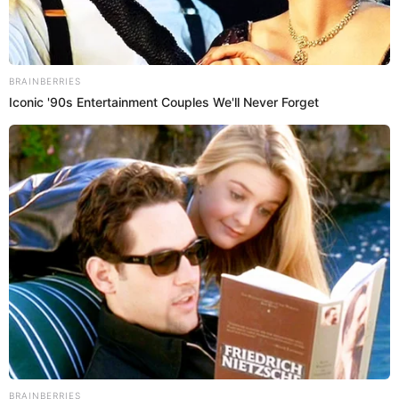
29 Dic 2025 | 12:45 h
Menor de 15 años desaparece en Chincha: familia
pide ayuda urgente para encontrarla
Madre de la adolescente pensó que su hija había salido de su casa
asustada por el temblor el Chincha, pero no había rastro de ella.
PNP
Mirella Castro
05 Nov 2025 | 16:25 h