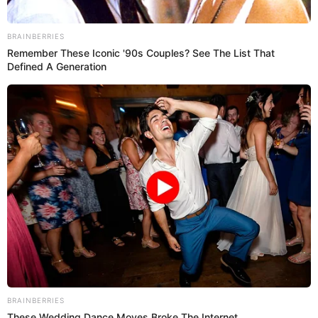
11 Ago 2025 | 8:41 h
Revelan identidad del joven hallado en casa de
Cerati tras 41 años desaparecido: Su padre murió
buscándolo
En Argentina, el hallazgo de unos restos óseos destaparon un
crimen que enlutó por cuatro décadas a una familia. Un joven salió
de casa y nunca más volvió.
Gustavo Cerati
Flavia Paredes