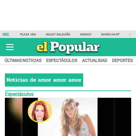
HOY:
PLAZA VEA
NALDY SALDAÑA
MUNDO
MARIO HART
SAM
ÚLTIMAS NOTICIAS
ESPECTÁCULOS
ACTUALIDAD
DEPORTES
Noticias de
amor amor amor
Espectáculos