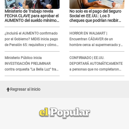
Ministerio de Trabajo revela
No solo es el pago del Seguro
FECHA CLAVE para aprobar el
Social en EE.UU.: Los 3
AUMENTO del sueldo mínimo:
cheques que podrían recibir
"Tenemos que activar..."
millones de personas en
agosto
¿Incluirá el AUMENTO confirmado
HORROR EN WALMART |
por el Gobierno? MIDIS inicia pago
Encuentran CÁDAVER de un
de Pensión 65: requisitos y cómo
hombre cerca al supermercado y
obtener el beneficio economico
esto reveló la autopsia que le
realizaron
Ministerio Público inicia
CONFIRMADO | EE.UU.
INVESTIGACIÓN PRELIMINAR
DEPORTARÁ AUTOMÁTICAMENTE
contra orquesta "La Bella Luz" tras
a personas que no completaron
DENUNCIA de Naldy Saldaña
este formulario clave
Regresar al inicio