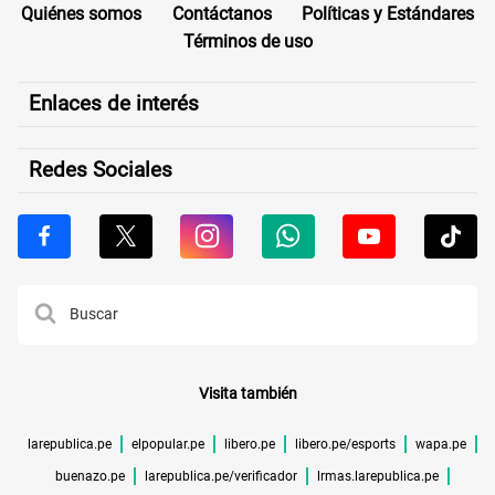
Quiénes somos
Contáctanos
Políticas y Estándares
Términos de uso
Enlaces de interés
Redes Sociales
Visita también
larepublica.pe
elpopular.pe
libero.pe
libero.pe/esports
wapa.pe
buenazo.pe
larepublica.pe/verificador
lrmas.larepublica.pe