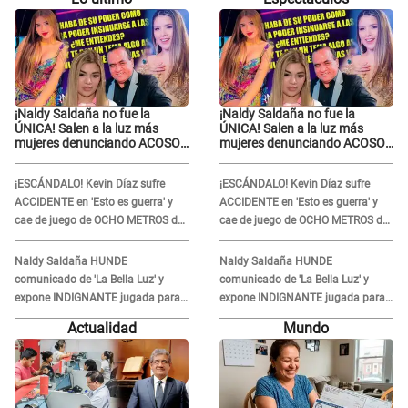
¡Naldy Saldaña no fue la
¡Naldy Saldaña no fue la
ÚNICA! Salen a la luz más
ÚNICA! Salen a la luz más
mujeres denunciando ACOSO
mujeres denunciando ACOSO
en 'La Bella Luz' por parte de
en 'La Bella Luz' por parte de
director
director
¡ESCÁNDALO! Kevin Díaz sufre
¡ESCÁNDALO! Kevin Díaz sufre
ACCIDENTE en 'Esto es guerra' y
ACCIDENTE en 'Esto es guerra' y
cae de juego de OCHO METROS de
cae de juego de OCHO METROS de
altura: "La colchoneta se rompe..."
altura: "La colchoneta se rompe..."
Naldy Saldaña HUNDE
Naldy Saldaña HUNDE
comunicado de 'La Bella Luz' y
comunicado de 'La Bella Luz' y
expone INDIGNANTE jugada para
expone INDIGNANTE jugada para
DEFENDER a director: "Que he
DEFENDER a director: "Que he
Actualidad
Mundo
tenido algo..."
tenido algo..."