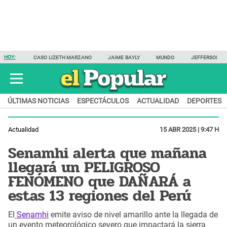
HOY:
CASO LIZETH MARZANO
JAIME BAYLY
MUNDO
JEFFERSON F
ÚLTIMAS NOTICIAS
ESPECTÁCULOS
ACTUALIDAD
DEPORTES
Actualidad
15 ABR 2025 | 9:47 H
Senamhi alerta que mañana
llegará un PELIGROSO
FENÓMENO que DAÑARÁ a
estas 13 regiones del Perú
El
Senamhi
emite aviso de nivel amarillo ante la llegada de
un evento meteorológico severo que impactará la sierra