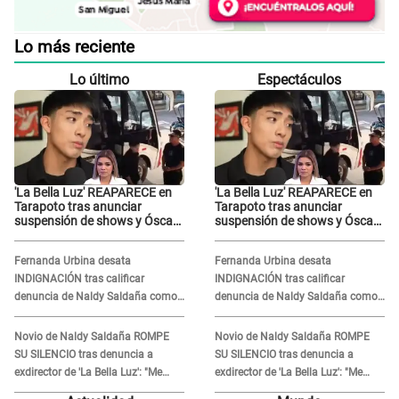
Lo más reciente
Lo último
Espectáculos
'La Bella Luz' REAPARECE en
'La Bella Luz' REAPARECE en
Tarapoto tras anunciar
Tarapoto tras anunciar
suspensión de shows y Óscar
suspensión de shows y Óscar
Junior se JUSTIFICA: "Por un
Junior se JUSTIFICA: "Por un
error no vamos a pagar todos"
error no vamos a pagar todos"
Fernanda Urbina desata
Fernanda Urbina desata
INDIGNACIÓN tras calificar
INDIGNACIÓN tras calificar
denuncia de Naldy Saldaña como
denuncia de Naldy Saldaña como
'acto bochornoso': "No es justo
'acto bochornoso': "No es justo
atacar a otra mujer"
atacar a otra mujer"
Novio de Naldy Saldaña ROMPE
Novio de Naldy Saldaña ROMPE
SU SILENCIO tras denuncia a
SU SILENCIO tras denuncia a
exdirector de 'La Bella Luz': "Me
exdirector de 'La Bella Luz': "Me
basta con que ella esté bien"
basta con que ella esté bien"