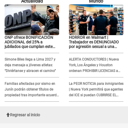
Actualidad
Mundo
ONP ofrece BONIFICACIÓN
HORROR en Walmart |
ADICIONAL del 25% a
Trabajador es DENUNCIADO
jubilados que cumplan este
por agresión sexual a una
REQUISITO: revisa si accedes
cliente y su respuesta
aquí
INDIGNÓ A TODOS
Simone Biles llega a Lima 2027 y
ALERTA CONDUCTORES | Nueva
deja mensaje a jóvenes atletas:
York, Los Ángeles y Houston
“Diviértanse y abracen el camino”
ordenan PROHIBIR LICENCIAS a
quienes no presenten ESTE
DOCUMENTO
Familias afectadas por sismo en
La PEOR NOTICIA para inmigrantes
Junín podrán obtener títulos de
| Nueva York permitirá que agentes
propiedad tras importante acuerdo
del ICE si puedan CUBRIRSE EL
de Cofopri
ROSTRO
Regresar al inicio