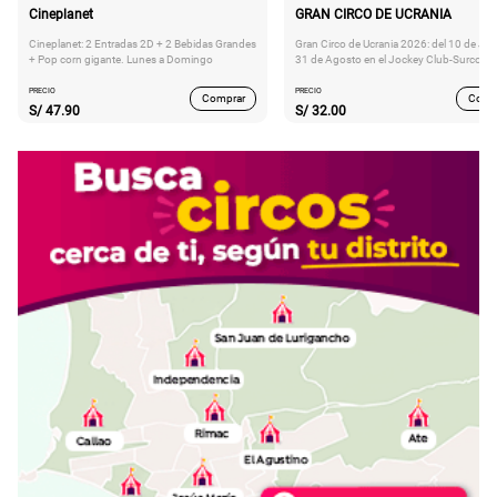
Cineplanet
GRAN CIRCO DE UCRANIA
Cineplanet: 2 Entradas 2D + 2 Bebidas Grandes
Gran Circo de Ucrania 2026: del 10 de Juli
+ Pop corn gigante. Lunes a Domingo
31 de Agosto en el Jockey Club-Surco
PRECIO
PRECIO
Comprar
Comp
S/
47.90
S/
32.00