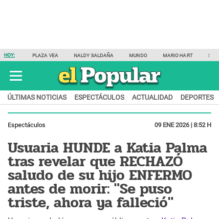
HOY:
PLAZA VEA
NALDY SALDAÑA
MUNDO
MARIO HART
SAM
ÚLTIMAS NOTICIAS
ESPECTÁCULOS
ACTUALIDAD
DEPORTES
Espectáculos
09 ENE 2026 | 8:52 H
Usuaria HUNDE a Katia Palma
tras revelar que RECHAZÓ
saludo de su hijo ENFERMO
antes de morir: "Se puso
triste, ahora ya falleció"