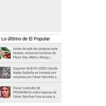
Lo último de El Popular
Antes de salir de compras este
feriado, revisa los horarios de
Plaza Vea, Metro, Wong y
Tottus
Exponen NUEVO VIDEO donde
Naldy Saldaña es tomada por
sorpresa por César Sánchez y
ella evidencia su REACCIÓN: Le
agarró la mano
Óscar Custodio SE
PRONUNCIA sobre esposa de
César Sánchez tras acusar a
Naldy Saldaña de ser PAREJA
del músico: "Lo dejo en manos