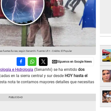
as fuertes lluvias, según Senamhi.
Fuente: LR +
-
Crédito: El Popular
ología e Hidrología
(Senamhi) se ha emitido
dos
adas en la sierra central y sur desde
HOY hasta el
 esta nota te contamos mayores detalles que necesitas