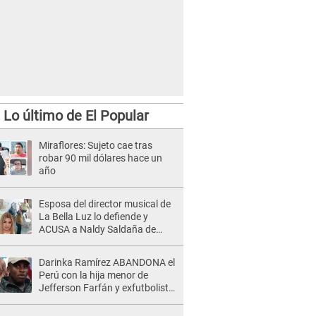
Lo último de El Popular
Miraflores: Sujeto cae tras
robar 90 mil dólares hace un
año
Esposa del director musical de
La Bella Luz lo defiende y
ACUSA a Naldy Saldaña de
tener una relación con él y
otros integrantes
Darinka Ramírez ABANDONA el
Perú con la hija menor de
Jefferson Farfán y exfutbolista
REACCIONA: "A ti que..."