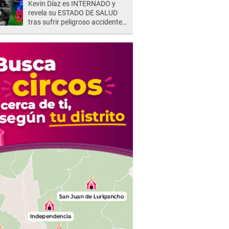
Kevin Díaz es INTERNADO y
revela su ESTADO DE SALUD
tras sufrir peligroso accidente
en 'EEG' y caer desde altura de
ocho metros