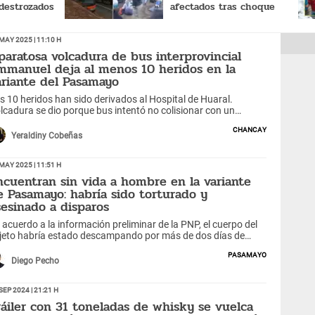
 destrozados
afectados tras choque
ericana Norte
múltiple: LISTA OFICIAL de
heridos
May 2025 | 11:10 h
paratosa volcadura de bus interprovincial
mmanuel deja al menos 10 heridos en la
ariante del Pasamayo
s 10 heridos han sido derivados al Hospital de Huaral.
lcadura se dio porque bus intentó no colisionar con un
tociclista.
Chancay
Yeraldiny Cobeñas
May 2025 | 11:51 h
ncuentran sin vida a hombre en la variante
e Pasamayo: habría sido torturado y
sesinado a disparos
 acuerdo a la información preliminar de la PNP, el cuerpo del
jeto habría estado descampando por más de dos días de
llecido en el kilómetro 63 de la variante de Pasamayo, en
Pasamayo
callama.
Diego Pecho
Sep 2024 | 21:21 h
ráiler con 31 toneladas de whisky se vuelca