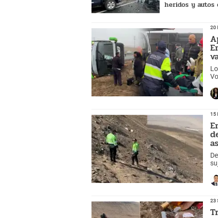
heridos y autos
en la vía Panam
20 
A
E
v
Lo
Vo
mo
15 
E
d
a
De
su
fa
Au
23 
T