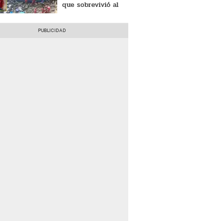
que sobrevivió al
peor accidente de
bus en Perú