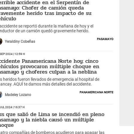
errible accidente en el Serpentín de
asamayo: Chofer de camión queda
ravemente herido tras impacto de su
ehículo
 accidente se reportó durante la mañana de hoy y el
nductor de un camión quedó gravemente herido.
Pasamayo
Yeraldiny Cobeñas
Sep 2024 | 12:59 h
ccidente Panamericana Norte hoy: cinco
ehículos provocaron múltiple choque en
asamayo y choferes culpan a la neblina
s heridos fueron llevados de emergencia al hospital de
ancay. AQUÍ te damos más detalles del accidente.
Panamericana Norte
Madeley Lozano
Jul 2024 | 16:37 h
us que salió de Lima se incendió en pleno
asamayo y la niebla causó un múltiple
hoque
atro compañías de bomberos acudieron para apagar las