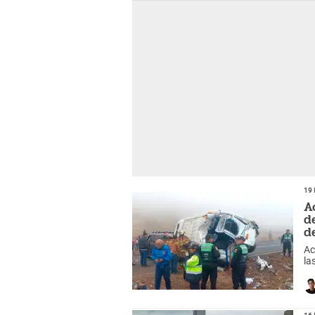
19 
A
d
d
Ac
la
16 