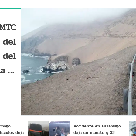
 MTC
 del
 del
a el
para
ulos
amayo:
Accidente en Pasamayo
hículos deja
deja un muerto y 33