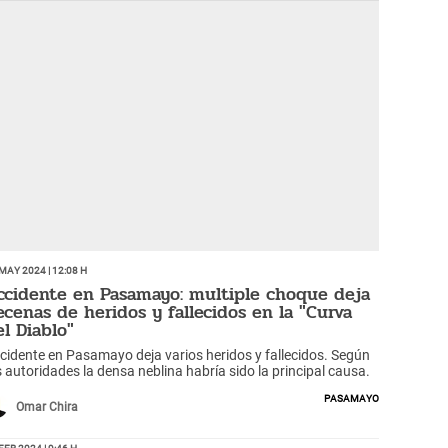
May 2024 | 12:08 h
ccidente en Pasamayo: multiple choque deja
ecenas de heridos y fallecidos en la "Curva
el Diablo"
cidente en Pasamayo deja varios heridos y fallecidos. Según
s autoridades la densa neblina habría sido la principal causa.
Pasamayo
Omar Chira
Feb 2024 | 9:46 h