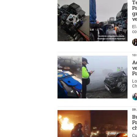
T
P
g
v
El
co
10 
A
v
P
Lo
Ch
09 
B
P
c
Cu