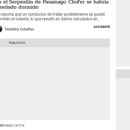
n el Serpentín de Pasamayo: Chofer se habría
uedado dormido
 reporta que un conductor de tráiler posiblemente se quedó
rmido al volante, lo que resultó en daños calculados en
roximadamente 100 mil soles.
Accidente
Yeraldiny Cobeñas
Sep 2024 | 13:17 h