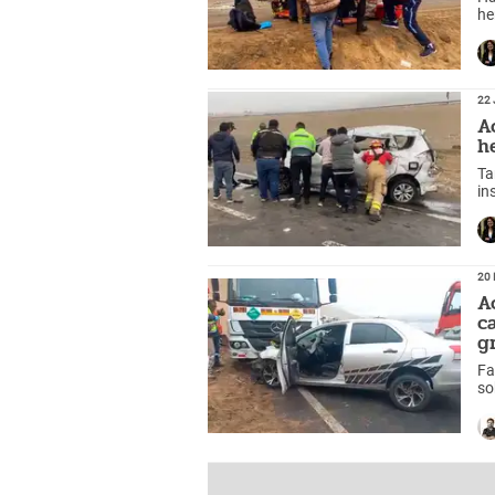
he
tr
22 
A
h
Ta
in
ce
en
20 
A
c
g
Fa
so
de