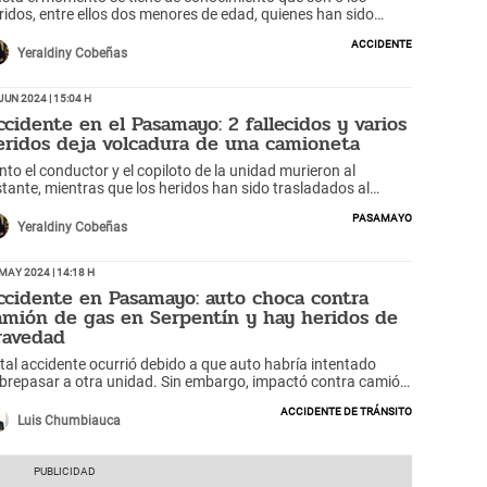
ridos, entre ellos dos menores de edad, quienes han sido
asladados al Hospital de Chancay.
Accidente
Yeraldiny Cobeñas
Jun 2024 | 15:04 h
ccidente en el Pasamayo: 2 fallecidos y varios
eridos deja volcadura de una camioneta
nto el conductor y el copiloto de la unidad murieron al
stante, mientras que los heridos han sido trasladados al
ntro de salud más cercano tras la volcadura de la camioneta
Pasamayo
 el Pasamayo.
Yeraldiny Cobeñas
May 2024 | 14:18 h
ccidente en Pasamayo: auto choca contra
amión de gas en Serpentín y hay heridos de
ravedad
tal accidente ocurrió debido a que auto habría intentado
brepasar a otra unidad. Sin embargo, impactó contra camión
 gas.
Accidente de tránsito
Luis Chumbiauca