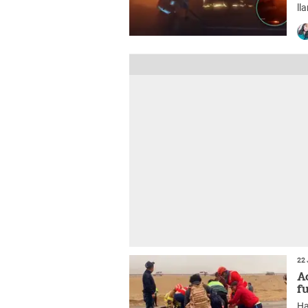
ll
22 
A
f
Ha