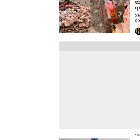
e
q
Se
do
ap
15 