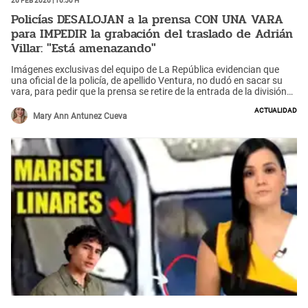
Policías DESALOJAN a la prensa CON UNA VARA
para IMPEDIR la grabación del traslado de Adrián
Villar: "Está amenazando"
Imágenes exclusivas del equipo de La República evidencian que
una oficial de la policía, de apellido Ventura, no dudó en sacar su
vara, para pedir que la prensa se retire de la entrada de la división
policial, a fin de evitar que se grabe el traslado de Adrián Villar,
Actualidad
quien se encuentra detenido por atropellar a Lizeth Marzano. En las
Mary Ann Antunez Cueva
imágenes, la prensa reclama que la policía los estaría amenazando
con su vara. "Lo que faltaba", "¿Tanto poder tiene esa familia que se
sentían intocables?", se lee entre otros comentarios.