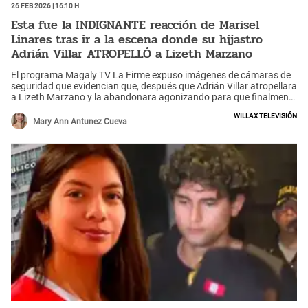
26 Feb 2026 | 16:10 h
Esta fue la INDIGNANTE reacción de Marisel
Linares tras ir a la escena donde su hijastro
Adrián Villar ATROPELLÓ a Lizeth Marzano
El programa Magaly TV La Firme expuso imágenes de cámaras de
seguridad que evidencian que, después que Adrián Villar atropellara
a Lizeth Marzano y la abandonara agonizando para que finalmente
pierda su vida, su padre Rubén Villar y su madrastra, la periodista
Willax Televisión
Marisel Linares, decidieron acercarse a la escena donde ocurrió
Mary Ann Antunez Cueva
este trágico crimen. El video deja ver que la periodista optó por
grabar lo que sucedió en la avenida, lo que generó fuertes críticas
en su contra en redes: "Como buena periodista Marisel Linares
alistó su celular para pasar grabando por la calle Camino Real",
entre otros comentarios.