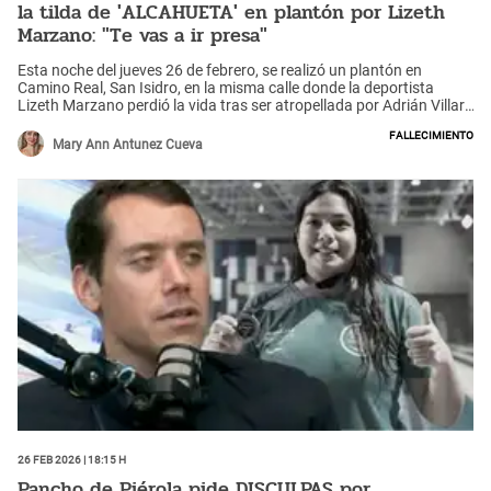
la tilda de 'ALCAHUETA' en plantón por Lizeth
Marzano: "Te vas a ir presa"
Esta noche del jueves 26 de febrero, se realizó un plantón en
Camino Real, San Isidro, en la misma calle donde la deportista
Lizeth Marzano perdió la vida tras ser atropellada por Adrián Villar.
Los manifestantes no dudaron en exigir justicia y una señora lanzó
Fallecimiento
fuertes comentarios contra la madrastra del detenido, la periodista
Mary Ann Antunez Cueva
Marisel Linares, asegurando que también iría a la cárcel por
encubrirlo.
26 Feb 2026 | 18:15 h
Pancho de Piérola pide DISCULPAS por