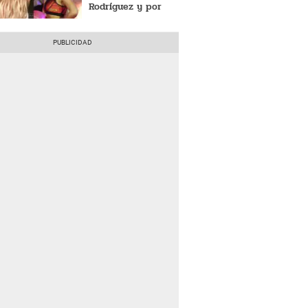
Rodríguez y por
qué no puede
regresar al Perú?