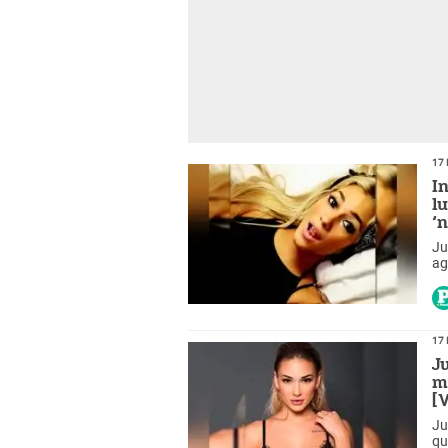
17 
I
l
‘
Ju
ag
17 
J
m
[
Ju
qu