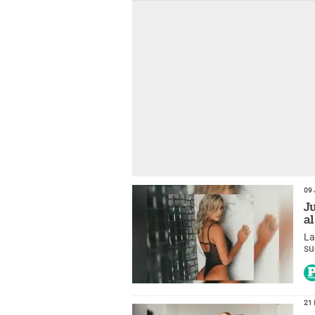
09 
J
a
La
su
Mé
21 