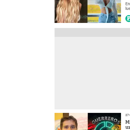
En
lu
27 
M
u