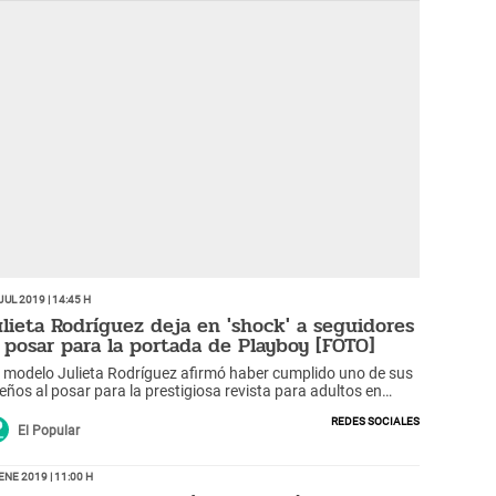
Jul 2019 | 14:45 h
ulieta Rodríguez deja en 'shock' a seguidores
l posar para la portada de Playboy [FOTO]
 modelo Julieta Rodríguez afirmó haber cumplido uno de sus
eños al posar para la prestigiosa revista para adultos en
xico. Así lo mostró en Instagram.
Redes Sociales
El Popular
Ene 2019 | 11:00 h