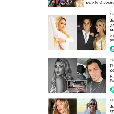
pero lo chotearo
Rodríguez: ¿Qué
31 
J
¿
s
A 
po
su
10 
P
c
Ha
Pa
¿Q
30 
J
t