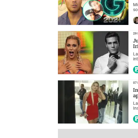
Mi
so
20
29 
J
I
La
in
te
07 
I
a
La
In
de