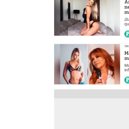
A
n
m
¡S
qu
19 
M
m
Ma
in