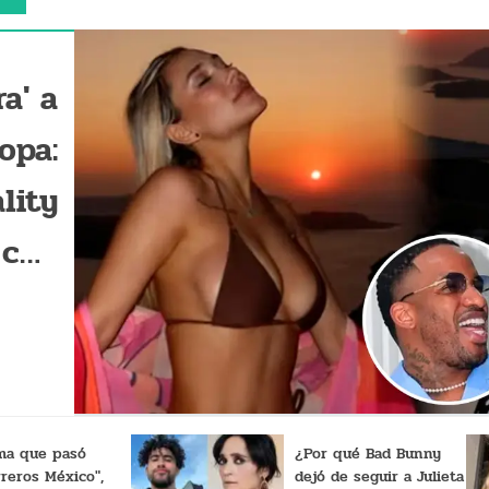
a' a
opa:
lity
 con
rfán
UJOS
rma que pasó
¿Por qué Bad Bunny
reros México",
dejó de seguir a Julieta