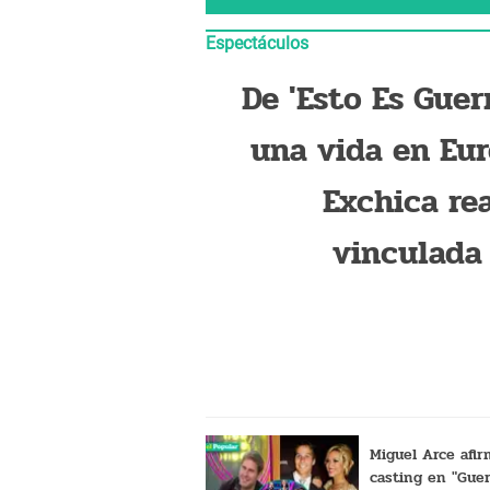
Espectáculos
De 'Esto Es Guerr
una vida en Eur
Exchica rea
vinculada
Jefferson Fa
presume sus L
Miguel Arce afi
casting en "Guer