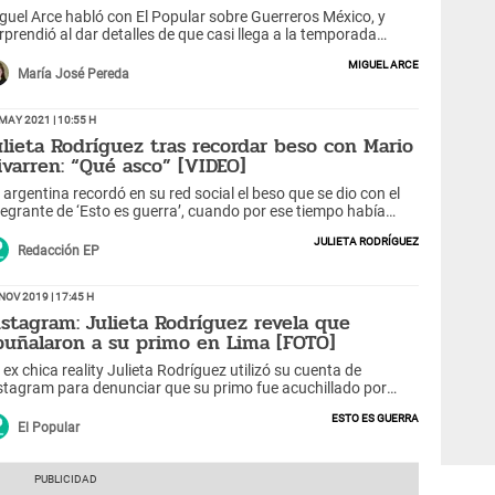
guel Arce habló con El Popular sobre Guerreros México, y
rprendió al dar detalles de que casi llega a la temporada
21, pero no se dio.
Miguel Arce
María José Pereda
May 2021 | 10:55 h
ulieta Rodríguez tras recordar beso con Mario
rivarren: “Qué asco” [VIDEO]
 argentina recordó en su red social el beso que se dio con el
tegrante de ‘Esto es guerra’, cuando por ese tiempo había
rminado con Ivana Yturbe.
Julieta Rodríguez
Redacción EP
Nov 2019 | 17:45 h
nstagram: Julieta Rodríguez revela que
puñalaron a su primo en Lima [FOTO]
 ex chica reality Julieta Rodríguez utilizó su cuenta de
stagram para denunciar que su primo fue acuchillado por
lincuentes en Miraflores.
Esto es guerra
El Popular