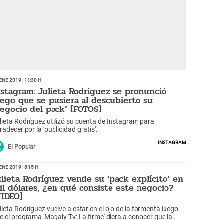
Ene 2019 | 13:30 h
nstagram: Julieta Rodríguez se pronunció
uego que se pusiera al descubierto su
negocio del pack’ [FOTOS]
lieta Rodríguez utilizó su cuenta de Instagram para
radecer por la 'publicidad gratis'.
Instagram
El Popular
Ene 2019 | 8:15 h
ulieta Rodríguez vende su ‘pack explícito’ en
il dólares, ¿en qué consiste este negocio?
VIDEO]
lieta Rodríguez vuelve a estar en el ojo de la tormenta luego
e el programa 'Magaly Tv: La firme' diera a conocer que la