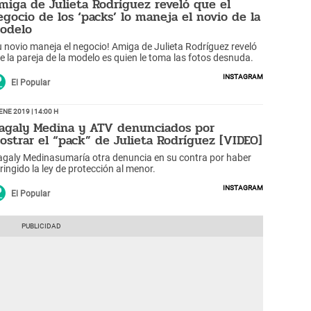
miga de Julieta Rodríguez reveló que el
egocio de los ‘packs’ lo maneja el novio de la
odelo
u novio maneja el negocio! Amiga de Julieta Rodríguez reveló
e la pareja de la modelo es quien le toma las fotos desnuda.
Instagram
El Popular
Ene 2019 | 14:00 h
agaly Medina y ATV denunciados por
ostrar el “pack” de Julieta Rodríguez [VIDEO]
galy Medinasumaría otra denuncia en su contra por haber
fringido la ley de protección al menor.
Instagram
El Popular