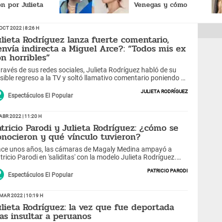
n por Julieta
Venegas y cómo
 pasó?
reaccionó tras
enterarse?
Oct 2022 | 8:26 h
ulieta Rodríguez lanza fuerte comentario,
envía indirecta a Miguel Arce?: “Todos mis ex
on horribles”
través de sus redes sociales, Julieta Rodríguez habló de su
sible regreso a la TV y soltó llamativo comentario poniendo a
s exparejas en el mismo saco.
Julieta Rodríguez
Espectáculos El Popular
Abr 2022 | 11:20 h
atricio Parodi y Julieta Rodríguez: ¿cómo se
onocieron y qué vínculo tuvieron?
ce unos años, las cámaras de Magaly Medina ampayó a
tricio Parodi en 'saliditas' con la modelo Julieta Rodríguez.
ué vínculo tenían?
Patricio Parodi
Espectáculos El Popular
Mar 2022 | 10:19 h
ulieta Rodríguez: la vez que fue deportada
ras insultar a peruanos