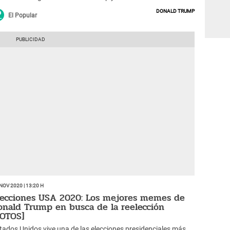
Donald Trump
El Popular
Nov 2020 | 13:20 h
lecciones USA 2020: Los mejores memes de
onald Trump en busca de la reelección
FOTOS]
tados Unidos vive una de las elecciones presidenciales más