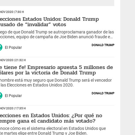
Nov 2020 | 7:30 h
lecciones Estados Unidos: Donald Trump
cusado de “invalidar” votos
ego de que Donald Trump se autroproclamara ganador de las
ecciones, equipo de campaña de Joe Biden anunció fraude en
 candidato republicano.
Donald Trump
El Popular
Nov 2020 | 21:32 h
Le tiene fe! Empresario apuesta 5 millones de
ólares por la victoria de Donald Trump
 hombre está muy seguro que Donald Trump será el vencedor
 las Elecciones en Estados Unidos 2020.
Donald Trump
El Popular
Nov 2020 | 17:35 h
lecciones en Estados Unidos: ¿Por qué no
iempre gana el candidato más votado?
noce cómo es el sistema electoral en Estados Unidos que
te martes elige entre Donald Trump y Joe Biden.