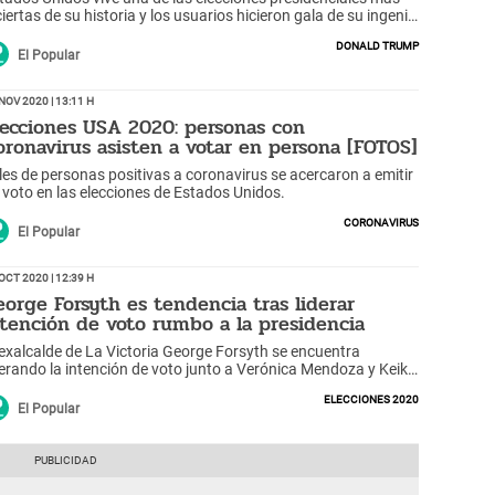
ciertas de su historia y los usuarios hicieron gala de su ingenio
n peculiares imágenes.
Donald Trump
El Popular
Nov 2020 | 13:11 h
lecciones USA 2020: personas con
oronavirus asisten a votar en persona [FOTOS]
les de personas positivas a coronavirus se acercaron a emitir
 voto en las elecciones de Estados Unidos.
Coronavirus
El Popular
Oct 2020 | 12:39 h
eorge Forsyth es tendencia tras liderar
ntención de voto rumbo a la presidencia
 exalcalde de La Victoria George Forsyth se encuentra
derando la intención de voto junto a Verónica Mendoza y Keiko
jimori según encuesta de IEP.
Elecciones 2020
El Popular