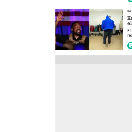
04 
K
e
El
re