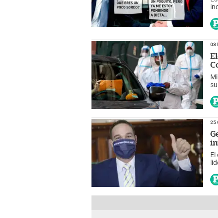
in
co
03 
E
C
Mi
su
25 
G
i
El
li
Fu