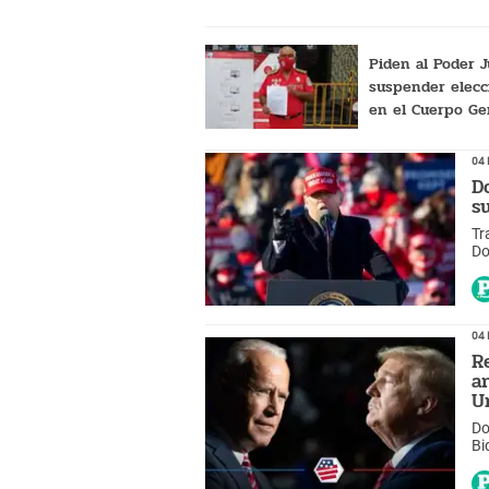
Piden al Poder J
suspender elecc
en el Cuerpo Ge
Bomberos
04 
D
s
Tr
Do
co
04 
R
a
U
Do
Bi
aq