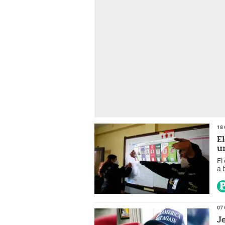
18 
E
u
El
a 
07 
J