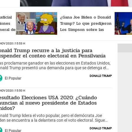
udicial
¿Gana Joe Biden o Donald
iones
Trump? Lo que predijeron
neral de
Los Simpson sobre las
elecciones
Nov 2020 | 15:53 h
onald Trump recurre a la justicia para
uspender el conteo electoral en Pensilvania
as proclamarse ganador en las elecciones en Estados Unidos,
nald Trump presentó una demanda para que se detenga el
nteo de votos en Pensilvania.
Donald Trump
El Popular
Nov 2020 | 15:50 h
esultado Elecciones USA 2020: ¿Cuándo
nuncian al nuevo presidente de Estados
nidos?
nald Trump lidera el voto popular, pero el demócrata Joe
den se encuentra a la delantera con el voto electoral. Sigue
uí los resultados en tiempo real.
Donald Trump
El Popular