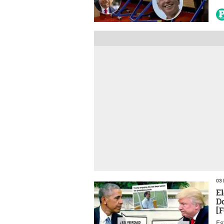
03 
E
D
[
Es