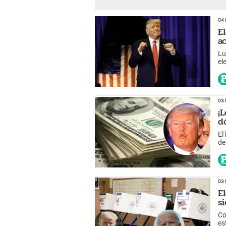
04 
E
a
Lu
el
el
03 
¡
d
El
de
03 
E
s
Co
es