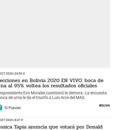
Oct 2020 | 23:50 h
lecciones en Bolivia 2020 EN VIVO: boca de
rna al 95% voltea los resultados oficiales
 expresidente Evo Morales cuestionó la demora. La encuesta
boca de urna le da el triunfo a Luis Arce del MAS.
Bolivia
El Popular
Oct 2020 | 8:27 h
essica Tapia anuncia que votará por Donald