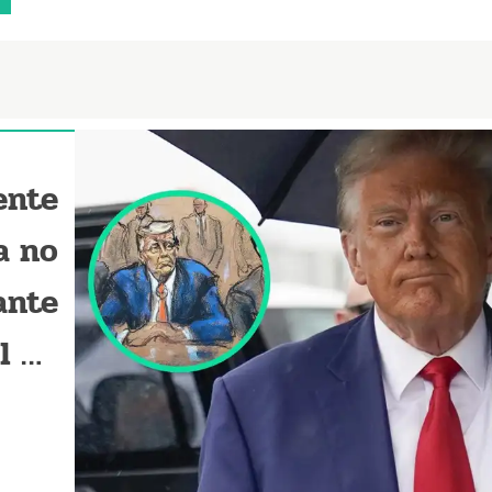
ente
a no
ante
l de
gton