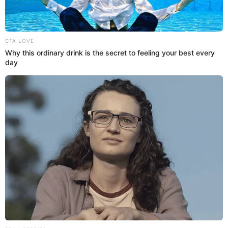
16 Oct 2021 | 17:02 h
The Beatles: get back: Este es el emotivo tráiler
del documental de la banda legendaria por
Disney [VIDEO]
Bajo el título de ‘El regreso de The Beatles’, el tráiler busca
deslumbrar con un viaje al pasado y revivir la última presentación
en vivo de la banda legendaria.
The Beatles
Espectáculos El Popular