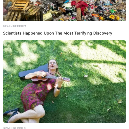
24 Jun 2022 | 22:23 h
The Walt Disney Company y Starz unen fuerzas
en América Latina
Se ofrece a los consumidores la posibilidad de acceder de forma
conjunta a los servicios Star+, Disney+ y STARZPLAY en Perú
Disney Channel
Cine y Series TV El Popular