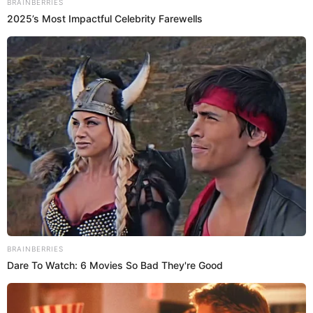
18 Jul 2021 | 17:06 h
Carolina Gaitán: su paso de ser Cata en Sin senos
sí hay paraíso a interpretar exitosa canción de
Disney
La actriz colombiana de 37 años, conocida por su papel de 'Cata',
dará voz a la nueva película de Disney, 'Encanto'.
Disney
Espectáculos El Popular