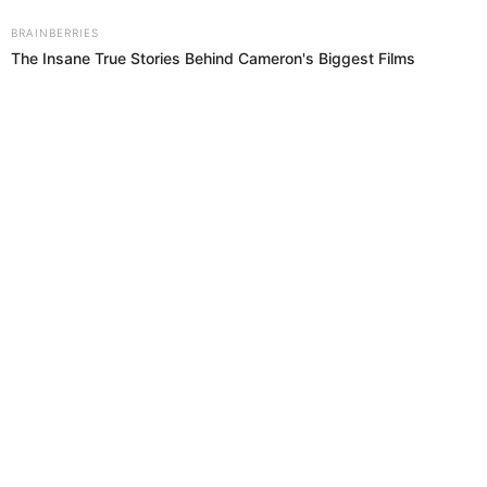
12 Oct 2020 | 15:01 h
Todo lo que debes saber de Disney+
Ya cuenta con 60.5 millones de suscriptores globales en los países
en los que tiene presencia.
Disney
El Popular