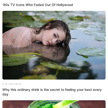
07 Jun 2022 | 22:41 h
La película Lightyear de Disney y Pixar tendrá
sus propios juguetes
La esperada película, que estrena en cines el 16 de junio, revela la
historia de origen de Buzz Lightyear
Disney Plus
Cine y Series TV El Popular
18 Feb 2022 | 17:47 h