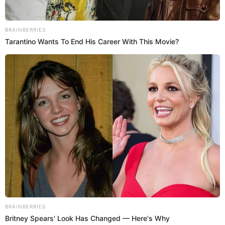
Disney Channel
El Popular
20 Oct 2020 | 7:52 h
Disney Channel presenta a ‘Holly Hobbie’ el
próximo 30 de octubre
¡Inspirada en un personaje de los años 60! llega a Disney Channel
Disney Channel
El Popular