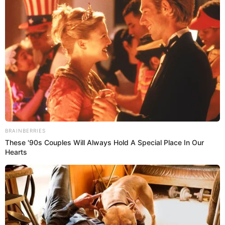
01 Jul 2021 | 8:02 h
Kyle Massey, ex estrella de Disney, es acusado de
enviar material sexual a una menor
El recordado 'Cory' de Es Tan Raven y Cory en la Casa Blanca, Kyle
Massey, fue acusado de un cargo de comunicación inmoral con
una menor.
Disney
Espectáculos El Popular