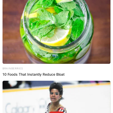
Euphoria: 5 datos que no sabes de Zendaya, la
actriz que protagoniza a Rue Bennett
Zendaya que viene teniendo mucho éxito en Euphoria, te contamos
algunos curiosidades que te pueden sorprender de la joven actriz
estadounidense.
Euphoria
Johnny Rodríguez