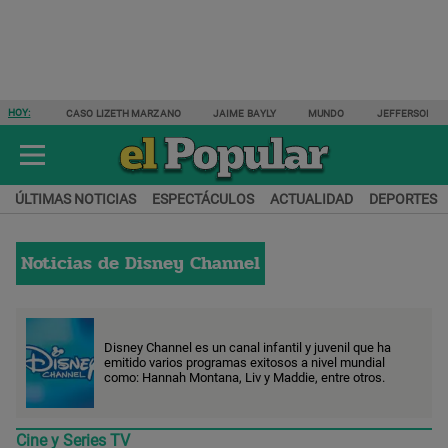
HOY:
CASO LIZETH MARZANO
JAIME BAYLY
MUNDO
JEFFERSON F
ÚLTIMAS NOTICIAS
ESPECTÁCULOS
ACTUALIDAD
DEPORTES
Noticias de
Disney Channel
Disney Channel es un canal infantil y juvenil que ha
emitido varios programas exitosos a nivel mundial
como: Hannah Montana, Liv y Maddie, entre otros.
Cine y Series TV