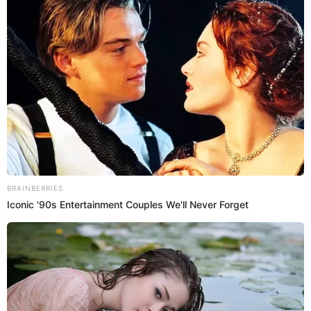
01 Feb 2023 | 13:03 h
Joven llora por la muerte de su mamá, pero ella
“resucita” y lo golpea: “En vida debes valorar a
tu madre”
El chico quedó pasmado al ver que su madre se levantó del ataúd y
hasta se puso a bailar en medio del supuesto velorio. Al final, le dejó
una lección de vida.
Video viral
Virales El Popular