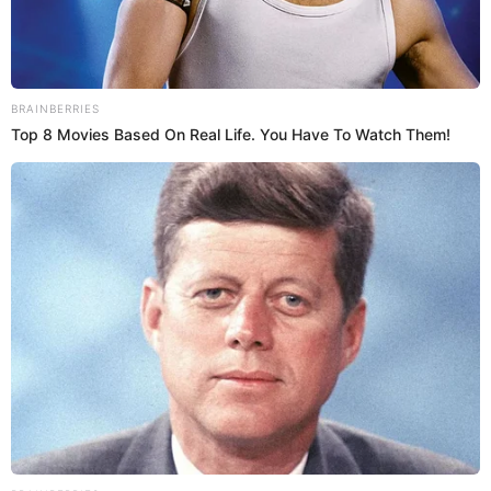
17 Sep 2022 | 8:33 h
Amor de madre: señora, pese a su edad, baila
música techno para ayudar a su hijo
La señora, sin vergüenza de nada, salió a trabajar con su hijo en
silla de ruedas y pidió una colaboración a cambio de ayuda
económica para salir adelante.
Video viral
Virales El Popular