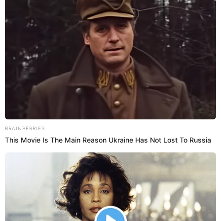
22 Feb 2022 | 14:48 h
Futbolista de 14 años dedicó gol a su madre,
quien vendía marcianos en las tribunas [FOTOS]
Luz María Cuevas Lázaro se lució en la goleada de Sporting Cristal
ante San Martín y aprovechó para dedicárselo a su mamá, quien se
gana la vida honradamente para sacar a su familia adelante y que
su hija pueda cumplir sus sueños.
Fútbol menores
Abraham Alvarado