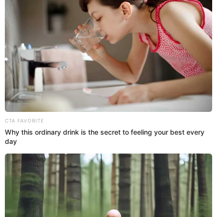
El campeón del Mundo con Brasil expresó su dolor en su red social
tras cambiar de imagen de perfil en memoria de su mamá Dona
Miguelina por coronavirus.
Amor de madre
El Popular
08 Dic 2020 | 16:59 h
San Miguel: buscan a mujer que desapareció hace
diez días