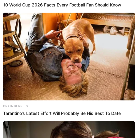
Hermanas” serán exhibidas en Filipinas
¡Lo mejor de la tv peruana al mundo! Telenovelas peruanas entran
al mercado asiático, después de varias décadas
Amor de madre
Jose Huapaya
20 Feb 2021 | 21:59 h
Ronaldinho cambió su foto de perfil de
Instagram tras sensible muerte de su madre por
COVID-19