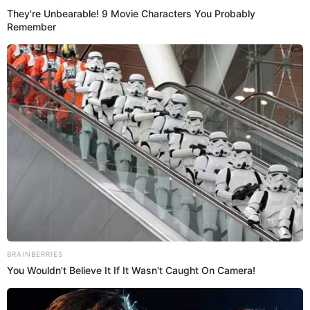
22 Abr 2023 | 21:55 h
Mujer lleva a su madre a conocer el mar antes de
morir y conmueve a usuarios de TikTok: "Su
último deseo"
La mujer relata que su madre sufre de una enfermedad terminal,
por lo que quiso cumplir su última voluntad. El video es viral TikTok.
TikTok
Redacción EP