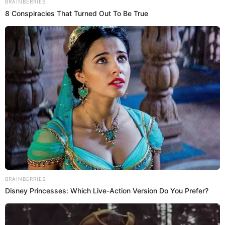
19 Ago 2022 | 22:07 h
Amor de madre: Dos mujeres donan sus riñones
para salvar la vida de sus hijas
Victoria y Anel, ambas de 19 años, fueron trasplantadas con éxito
en el Hospital Rebagliati gracias al acto de desprendimiento de las
progenitoras.
EsSalud
Actualidad El Popular