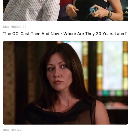
06 May 2023 | 15:55 h
Huancayo: Madre campesina dona riñón a su hija
con insuficiencia renal para salvarle la vida
Eva María Ticllacuri Quispe (40) no dudó ni un momento en ser la
donante de riñón para su hija Sayuri, quien le agradeció por la
nueva oportunidad de vida.
Junín
Redacción EP