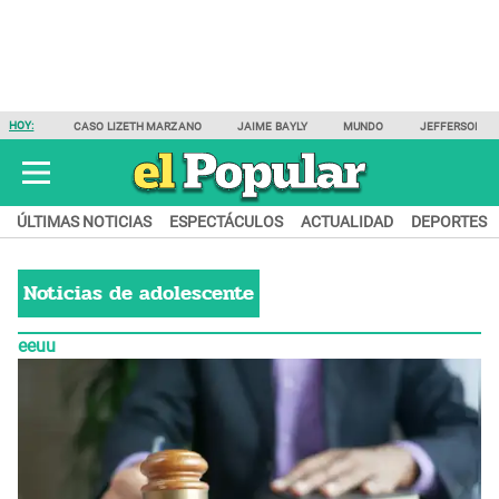
HOY:
CASO LIZETH MARZANO
JAIME BAYLY
MUNDO
JEFFERSON F
ÚLTIMAS NOTICIAS
ESPECTÁCULOS
ACTUALIDAD
DEPORTES
Noticias de
adolescente
eeuu