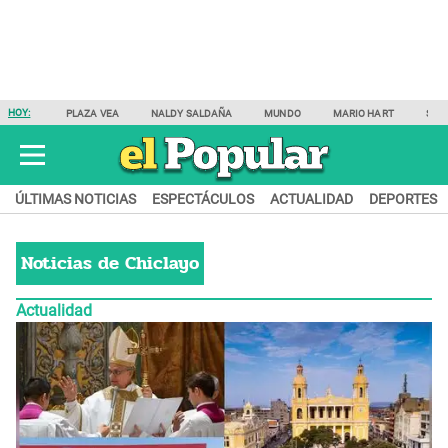
HOY:
PLAZA VEA
NALDY SALDAÑA
MUNDO
MARIO HART
SAM
ÚLTIMAS NOTICIAS
ESPECTÁCULOS
ACTUALIDAD
DEPORTES
Noticias de
Chiclayo
Actualidad