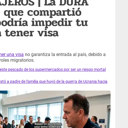
JEROS | La DURA
 que compartió
podría impedir tu
a tener visa
ner una visa
no garantiza la entrada al país, debido a
oles migratorios.
e este pescado de los supermercados por ser un riesgo mortal
tó a padre de familia que huyó de la guerra de Ucrania hacia