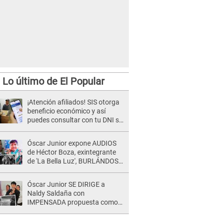
Lo último de El Popular
¡Atención afiliados! SIS otorga
beneficio económico y así
puedes consultar con tu DNI si
te corresponde
Óscar Junior expone AUDIOS
de Héctor Boza, exintegrante
de 'La Bella Luz', BURLÁNDOSE
de Anely Dávila tras acusarlo
de maltrato: "Grábame..."
Óscar Junior SE DIRIGE a
Naldy Saldaña con
IMPENSADA propuesta como
nuevo líder de 'La Bella Luz' tras
denuncia: "Otro tipo de ley..."