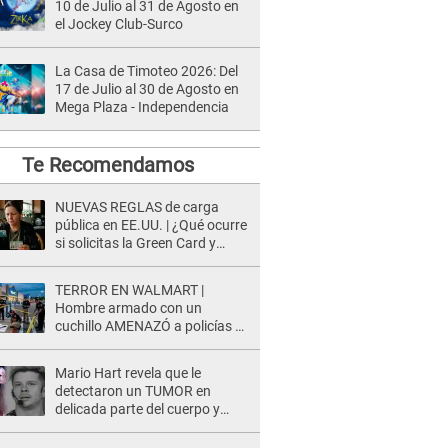
10 de Julio al 31 de Agosto en
el Jockey Club-Surco
La Casa de Timoteo 2026: Del
17 de Julio al 30 de Agosto en
Mega Plaza - Independencia
Te Recomendamos
NUEVAS REGLAS de carga
pública en EE.UU. | ¿Qué ocurre
si solicitas la Green Card y
recibes SNAP o Medicaid?
TERROR EN WALMART |
Hombre armado con un
cuchillo AMENAZÓ a policías y
clientes: Este fue su INSÓLITO
FINAL
Mario Hart revela que le
detectaron un TUMOR en
delicada parte del cuerpo y
expone diagnóstico: "Dolores
muy fuertes..."