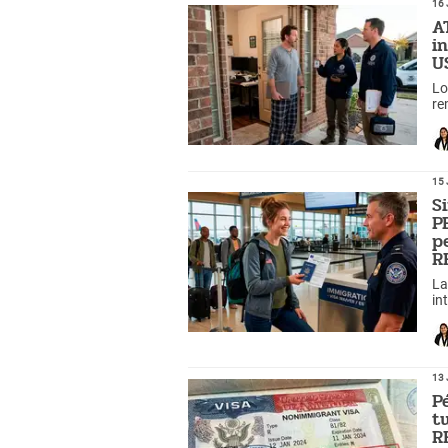
16 
A
i
U
Lo
re
ve
15 
S
P
p
R
La
in
ex
13 
P
t
R