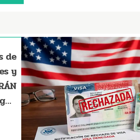
s de
es y
ERÁN
egún
l 10
ulio