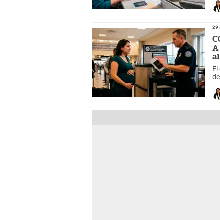
29 
C
A
al
El
de
re