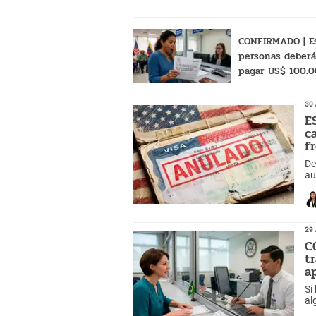
CONFIRMADO | E
personas deber
pagar US$ 100.0
conseguir la VI
AMERICANA: ¿Qu
30 
son?
E
c
f
De
au
me
29 
C
t
a
Si
al
am