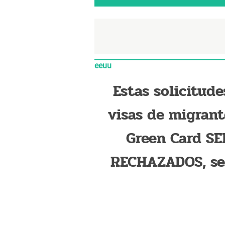
eeuu
Estas solicitude
visas de migrant
Green Card S
RECHAZADOS, s
el USCIS desde e
de j