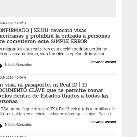
Jun 2026 | 12:12 h
ONFIRMADO | EE.UU. revocará visas
mericanas y prohibirá la entrada a personas
ue cometieron este SIMPLE ERROR
s migrantes que realizaron esta acción podrían perder no
lo su visa americana, sino también la opción de ingresar
nca más a Estados Unidos.
Estados Unidos
Nicole Gonzales
Jun 2026 | 10:06 h
n visa, ni pasaporte, ni Real ID | El
OCUMENTO CLAVE que te permite tomar
uelos dentro de Estados Unidos a todas las
ersonas
 TSA anunció que ofrecerá TSA PreCheck gratis a familias de
litares caídos en servicio, incluidos cónyuges e hijos. De esa
nera, busca mejorar la experiencia de viaje.
Estados Unidos
Nicole Gonzales
Jun 2026 | 13:03 h