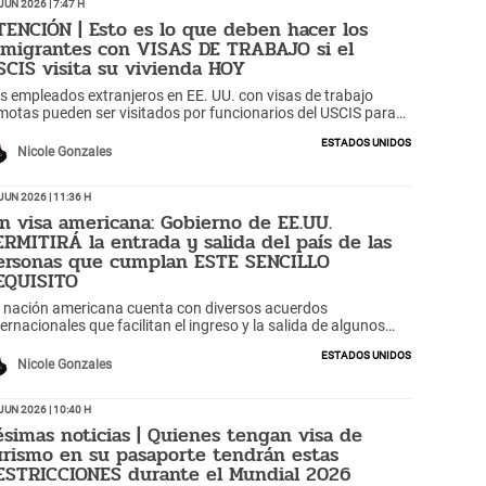
Jun 2026 | 7:47 h
TENCIÓN | Esto es lo que deben hacer los
nmigrantes con VISAS DE TRABAJO si el
SCIS visita su vivienda HOY
s empleados extranjeros en EE. UU. con visas de trabajo
motas pueden ser visitados por funcionarios del USCIS para
rificar su situación laboral.
Estados Unidos
Nicole Gonzales
Jun 2026 | 11:36 h
in visa americana: Gobierno de EE.UU.
ERMITIRÁ la entrada y salida del país de las
ersonas que cumplan ESTE SENCILLO
EQUISITO
 nación americana cuenta con diversos acuerdos
ternacionales que facilitan el ingreso y la salida de algunos
tranjeros sin necesidad de tramitar una visa.
Estados Unidos
Nicole Gonzales
Jun 2026 | 10:40 h
ésimas noticias | Quienes tengan visa de
urismo en su pasaporte tendrán estas
ESTRICCIONES durante el Mundial 2026