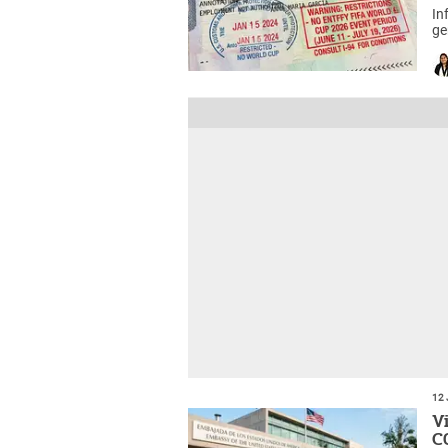
In
ge
de
12 
V
C