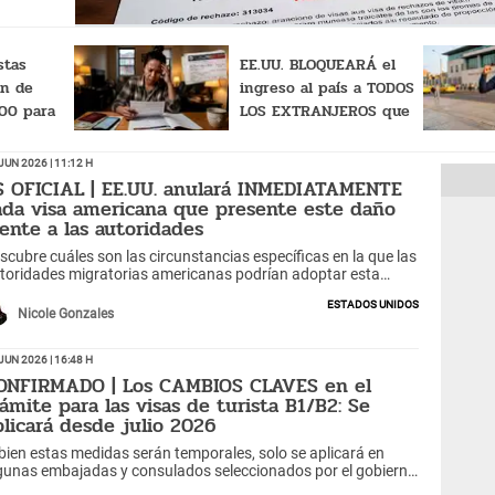
stas
EE.UU. BLOQUEARÁ el
án de
ingreso al país a TODOS
00 para
LOS EXTRANJEROS que
SA
completaron MAL el
iénes
Formulario DS-160
Jun 2026 | 11:12 h
S OFICIAL | EE.UU. anulará INMEDIATAMENTE
ada visa americana que presente este daño
rente a las autoridades
scubre cuáles son las circunstancias específicas en la que las
toridades migratorias americanas podrían adoptar esta
dida drástica.
Estados Unidos
Nicole Gonzales
Jun 2026 | 16:48 h
ONFIRMADO | Los CAMBIOS CLAVES en el
rámite para las visas de turista B1/B2: Se
plicará desde julio 2026
 bien estas medidas serán temporales, solo se aplicará en
gunas embajadas y consulados seleccionados por el gobierno
ericano.