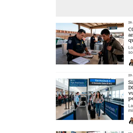
26 
C
a
q
Lo
so
nu
23 
Si
D
v
p
La
mi
ma
19 