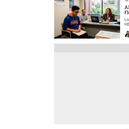
A
F
Lo
HB
re