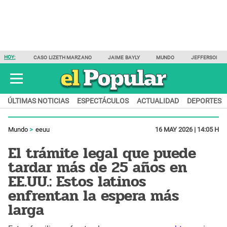
HOY:
CASO LIZETH MARZANO
JAIME BAYLY
MUNDO
JEFFERSON F
ÚLTIMAS NOTICIAS
ESPECTÁCULOS
ACTUALIDAD
DEPORTES
Mundo
eeuu
16 MAY 2026 | 14:05 H
El trámite legal que puede
tardar más de 25 años en
EE.UU.: Estos latinos
enfrentan la espera más
larga