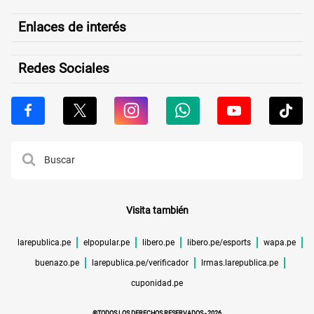
Enlaces de interés
Redes Sociales
Visita también
larepublica.pe
elpopular.pe
libero.pe
libero.pe/esports
wapa.pe
buenazo.pe
larepublica.pe/verificador
lrmas.larepublica.pe
cuponidad.pe
©TODOS LOS DERECHOS RESERVADOS -
2026