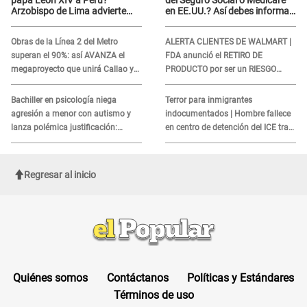
Arzobispo de Lima advierte
en EE.UU.? Así debes informar
posibles cambios por
sobre su muerte para EVITAR
fénomeno El Niño
COBROS
Obras de la Línea 2 del Metro
ALERTA CLIENTES DE WALMART |
superan el 90%: así AVANZA el
FDA anunció el RETIRO DE
megaproyecto que unirá Callao y
PRODUCTO por ser un RIESGO
Ate
MORTAL para consumidores: ¿Cuál
es?
Bachiller en psicología niega
Terror para inmigrantes
agresión a menor con autismo y
indocumentados | Hombre fallece
lanza polémica justificación:
en centro de detención del ICE tras
"Defenderme ante..."
sufrir una "emergencia médica"
Regresar al inicio
Quiénes somos
Contáctanos
Políticas y Estándares
Términos de uso