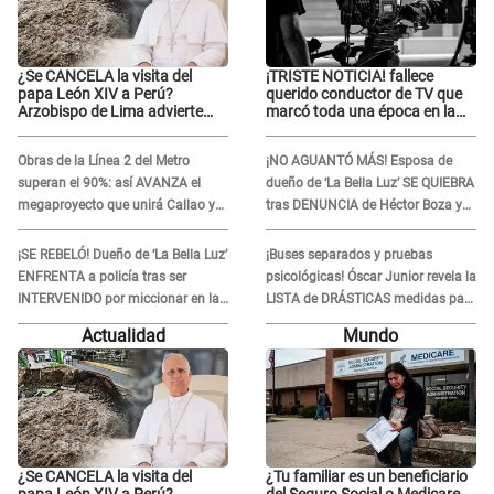
¿Se CANCELA la visita del
¡TRISTE NOTICIA! fallece
papa León XIV a Perú?
querido conductor de TV que
Arzobispo de Lima advierte
marcó toda una época en la
posibles cambios por
pantalla chica, así fue su
fénomeno El Niño
repentino adiós
Obras de la Línea 2 del Metro
¡NO AGUANTÓ MÁS! Esposa de
superan el 90%: así AVANZA el
dueño de ‘La Bella Luz’ SE QUIEBRA
megaproyecto que unirá Callao y
tras DENUNCIA de Héctor Boza y
Ate
ARREMETE contra Claudia Salazar
¡SE REBELÓ! Dueño de ‘La Bella Luz’
¡Buses separados y pruebas
ENFRENTA a policía tras ser
psicológicas! Óscar Junior revela la
INTERVENIDO por miccionar en la
LISTA de DRÁSTICAS medidas para
vía pública: “Lo hice por necesidad”
prevenir acoso en 'La Bella Luz' tras
Actualidad
Mundo
caso Naldy Saldaña
¿Se CANCELA la visita del
¿Tu familiar es un beneficiario
papa León XIV a Perú?
del Seguro Social o Medicare