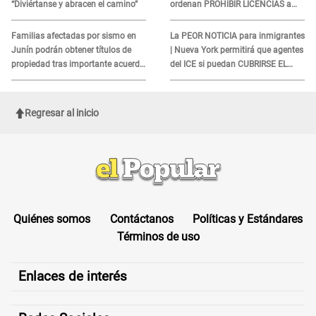
“Diviértanse y abracen el camino”
ordenan PROHIBIR LICENCIAS a
quienes no presenten ESTE
DOCUMENTO
Familias afectadas por sismo en
La PEOR NOTICIA para inmigrantes
Junín podrán obtener títulos de
| Nueva York permitirá que agentes
propiedad tras importante acuerdo
del ICE si puedan CUBRIRSE EL
de Cofopri
ROSTRO
Regresar al inicio
Quiénes somos
Contáctanos
Políticas y Estándares
Términos de uso
Enlaces de interés