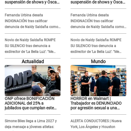
suspensión de shows y Óscar
suspensión de shows y Óscar
Junior se JUSTIFICA: "Por un
Junior se JUSTIFICA: "Por un
error no vamos a pagar todos"
error no vamos a pagar todos"
Fernanda Urbina desata
Fernanda Urbina desata
INDIGNACIÓN tras calificar
INDIGNACIÓN tras calificar
denuncia de Naldy Saldaña como
denuncia de Naldy Saldaña como
'acto bochornoso': "No es justo
'acto bochornoso': "No es justo
atacar a otra mujer"
atacar a otra mujer"
Novio de Naldy Saldaña ROMPE
Novio de Naldy Saldaña ROMPE
SU SILENCIO tras denuncia a
SU SILENCIO tras denuncia a
exdirector de 'La Bella Luz': "Me
exdirector de 'La Bella Luz': "Me
basta con que ella esté bien"
basta con que ella esté bien"
Actualidad
Mundo
ONP ofrece BONIFICACIÓN
HORROR en Walmart |
ADICIONAL del 25% a
Trabajador es DENUNCIADO
jubilados que cumplan este
por agresión sexual a una
REQUISITO: revisa si accedes
cliente y su respuesta
aquí
INDIGNÓ A TODOS
Simone Biles llega a Lima 2027 y
ALERTA CONDUCTORES | Nueva
deja mensaje a jóvenes atletas:
York, Los Ángeles y Houston