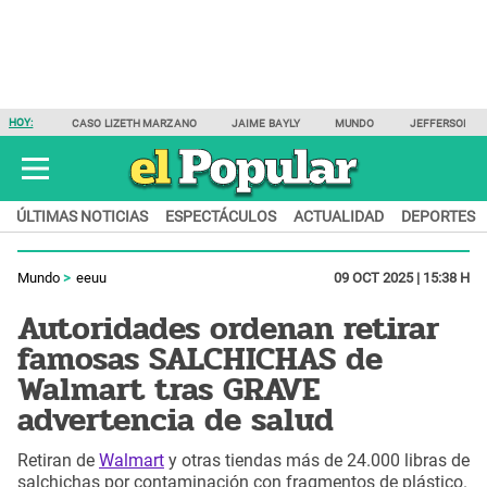
HOY:
CASO LIZETH MARZANO
JAIME BAYLY
MUNDO
JEFFERSON F
ÚLTIMAS NOTICIAS
ESPECTÁCULOS
ACTUALIDAD
DEPORTES
Mundo
eeuu
09 OCT 2025 | 15:38 H
Autoridades ordenan retirar
famosas SALCHICHAS de
Walmart tras GRAVE
advertencia de salud
Retiran de
Walmart
y otras tiendas más de 24.000 libras de
salchichas por contaminación con fragmentos de plástico.