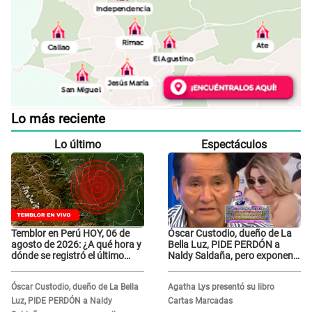
Lo más reciente
Lo último
Espectáculos
Temblor en Perú HOY, 06 de
Óscar Custodio, dueño de La
agosto de 2026: ¿A qué hora y
Bella Luz, PIDE PERDÓN a
dónde se registró el último
Naldy Saldaña, pero exponen
sismo, según IGP?
audio donde le reclama por
VIDEOS: "No hay necesidad de
Óscar Custodio, dueño de La Bella
Agatha Lys presentó su libro
grabar"
Luz, PIDE PERDÓN a Naldy
Cartas Marcadas