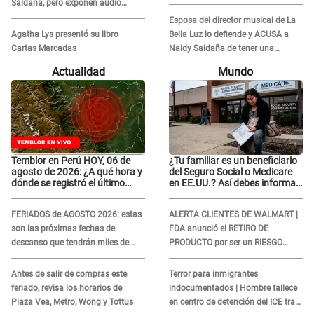
Saldaña, pero exponen audio
donde le reclama por VIDEOS: "No
Esposa del director musical de La
hay necesidad de grabar"
Agatha Lys presentó su libro
Bella Luz lo defiende y ACUSA a
Cartas Marcadas
Naldy Saldaña de tener una
relación con él y otros integrantes
Actualidad
Mundo
Temblor en Perú HOY, 06 de
¿Tu familiar es un beneficiario
agosto de 2026: ¿A qué hora y
del Seguro Social o Medicare
dónde se registró el último
en EE.UU.? Así debes informar
sismo, según IGP?
sobre su muerte para EVITAR
COBROS
FERIADOS de AGOSTO 2026: estas
ALERTA CLIENTES DE WALMART |
son las próximas fechas de
FDA anunció el RETIRO DE
descanso que tendrán miles de
PRODUCTO por ser un RIESGO
peruanos
MORTAL para consumidores: ¿Cuál
es?
Antes de salir de compras este
Terror para inmigrantes
feriado, revisa los horarios de
indocumentados | Hombre fallece
Plaza Vea, Metro, Wong y Tottus
en centro de detención del ICE tras